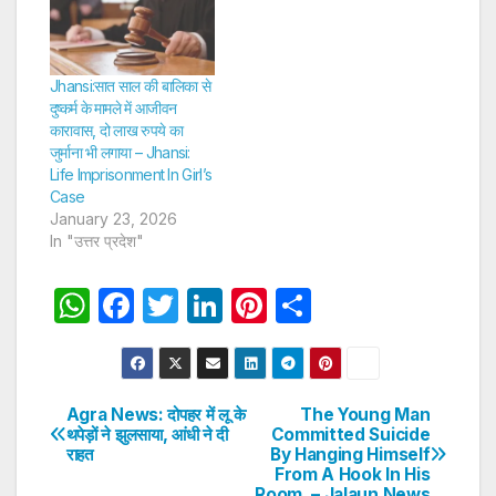
Jhansi:सात साल की बालिका से
दुष्कर्म के मामले में आजीवन
कारावास, दो लाख रुपये का
जुर्माना भी लगाया – Jhansi:
Life Imprisonment In Girl’s
Case
January 23, 2026
In "उत्तर प्रदेश"
W
F
T
Li
Pi
S
h
a
w
n
nt
h
at
c
itt
k
er
ar
s
e
er
e
e
e
Agra News: दोपहर में लू के
The Young Man
Post
थपेड़ों ने झुलसाया, आंधी ने दी
Committed Suicide
A
b
dI
st
राहत
By Hanging Himself
navigation
p
o
n
From A Hook In His
Room. – Jalaun News