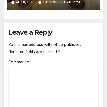
AUG 8, 2026
SHTEESH BHADAURIYA
Offering Theft: Legal Action
Still Pending Against Those
Responsible, Has Anil Mishra
Also Escaped?
Leave a Reply
Your email address will not be published.
Required fields are marked
*
Comment
*