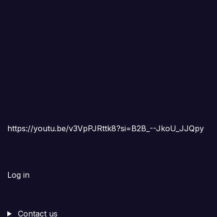
https://youtu.be/v3VpPJRttk8?si=B2B_--JkoU_JJQpy
Log in
Contact us