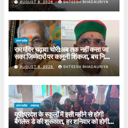
AUGUST 8, 2026
SHTEESH BHADAURIYA
On The Tender And
Demanded Its Cancellation
उत्तर प्रदेश
राम मंदिर चढ़ावा चोरी:अब तक नहीं कसा जा
सका जिम्मेदारों पर कानूनी शिंकजा, बच निकले
अनिल मिश्रा भी? – Ram Temple
AUGUST 8, 2026
SHTEESH BHADAURIYA
Offering Theft: Legal Action
Still Pending Against Those
Responsible, Has Anil Mishra
Also Escaped?
उत्तर प्रदेश
लखनऊ
यूपी:प्रदेश के स्कूलों में इसी महीने से होगी
बैगलेस डे की शुरूआत, हर शनिवार को होगी