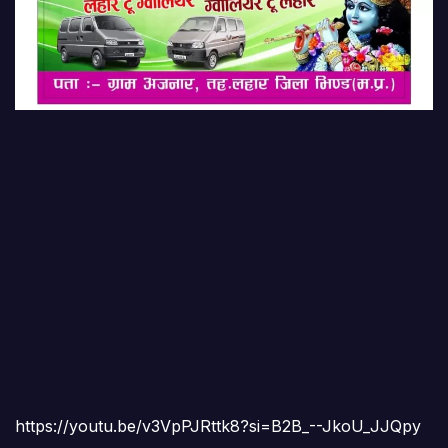
https://youtu.be/v3VpPJRttk8?si=B2B_--JkoU_JJQpy