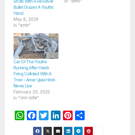
Shots With A Revolver
In "आगरा"
Bullet Grazes A Youths
Hand
May 8, 2026
In "इटावा"
Car Of The Youths
Running After Harsh
Firing Collided With A
Tree – Amar Ujala Hindi
News Live
February 20, 2025
In "उत्तर प्रदेश"
W
F
T
Li
Pi
S
h
a
w
n
nt
h
at
c
itt
k
er
ar