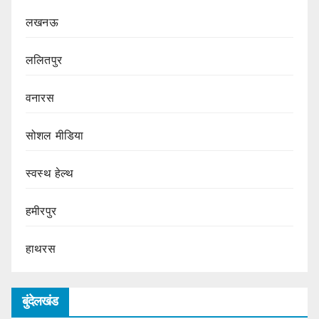
लखनऊ
ललितपुर
वनारस
सोशल मीडिया
स्वस्थ हेल्थ
हमीरपुर
हाथरस
बुंदेलखंड