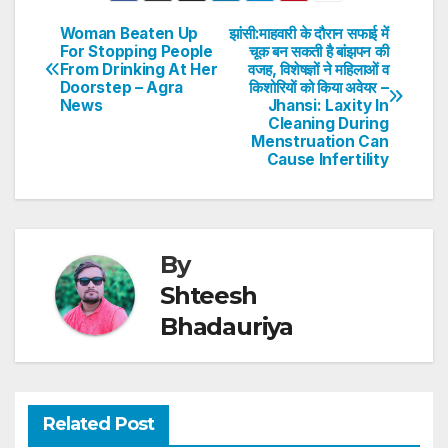
s
e
er
e
e
e
Woman Beaten Up
झांसी:माहवारी के दौरान सफाई में
Post
For Stopping People
चूक बन सकती है बांझपन की
A
b
dI
st
From Drinking At Her
वजह, विशेषज्ञों ने महिलाओं व
navigation
p
o
n
Doorstep – Agra
किशोरियों को किया अवेयर –
News
Jhansi: Laxity In
p
o
Cleaning During
Menstruation Can
k
Cause Infertility
By
Shteesh
Bhadauriya
Related Post