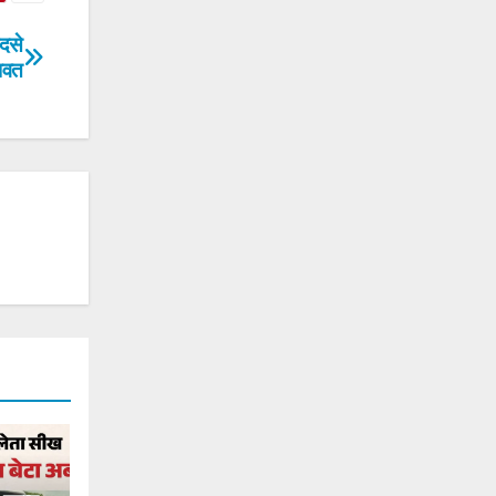
दसे
ावत