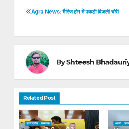
s
e
er
e
e
e
Agra News: मैरिज होम में पकड़ी बिजली चोरी
Post
A
b
dI
st
navigation
p
o
n
p
o
k
By
Shteesh Bhadauri
Related Post
उत्तर प्रदेश
लखनऊ
आगरा
उत्त