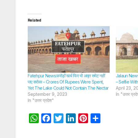
Related
Fatehpur News:करोड़ों खर्च फिर भी अमृत समेट नहीं
Jalaun News:स
पाए सरोवर – Crores Of Rupees Were Spent,
– Selfie Wi
Yet The Lake Could Not Contain The Nectar
April 23, 2
September 9, 2023
In "उत्तर प्रद
In "उत्तर प्रदेश"
W
F
T
Li
Pi
S
h
a
w
n
nt
h
at
c
itt
k
er
ar