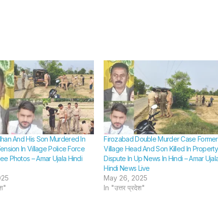
han And His Son Murdered In
Firozabad Double Murder Case Former
nsion In Village Police Force
Village Head And Son Killed In Property
e Photos – Amar Ujala Hindi
Dispute In Up News In Hindi – Amar Ujal
Hindi News Live
025
May 26, 2025
ेश"
In "उत्तर प्रदेश"