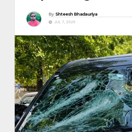
By
Shteesh Bhadauriya
JUL 7, 2026