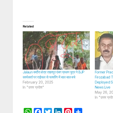
Related
Jalaun कदौंरा क्षेत्र ताहरपुर दंबग प्रधान पुत्र ने BJP
Former Prad
कार्यकर्ता पर राईफल से फायरिंग में बाल बाल बचे
Firozabad Te
February 20, 2025
Deployed Se
In "उत्तर प्रदेश"
News Live
May 26, 2
In "उत्तर प्रद
W
F
T
Li
Pi
S