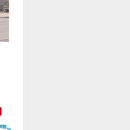
r
याह