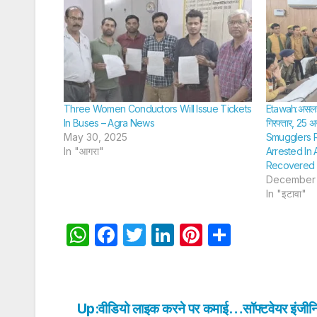
Three Women Conductors Will Issue Tickets
Etawah:असलहा फै
In Buses – Agra News
गिरफ्तार, 25
May 30, 2025
Smugglers 
In "आगरा"
Arrested In
Recovered
December 
In "इटावा"
W
F
T
Li
Pi
S
h
a
w
n
nt
h
at
c
itt
k
er
ar
s
e
er
e
e
e
Up:वीडियो लाइक करने पर कमाई…सॉफ्टवेयर इंजीन
Post