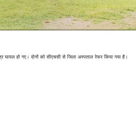
ुत्र घायल हो गए। दोनों को सीएचसी से जिला अस्पताल रेफर किया गया है।
उत्तर प्रदेश
जालौन
उत्तर प्रदेश
जालौन
Jalaun News:
Jalaun
महिला समेत दो को
आत्महत्या
सांप ने डसा
उकसाने मे
AUGUST 6, 2026
AUGUST 6,