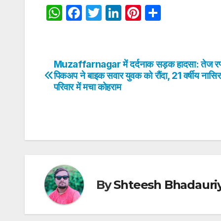
W
F
T
Li
Pi
S
h
a
w
n
nt
h
at
c
itt
k
er
ar
s
e
er
e
e
e
Muzaffarnagar में दर्दनाक सड़क हादसा: तेज रफ
Post
A
b
dI
st
पिकअप ने बाइक सवार युवक को रौंदा, 21 वर्षीय नासि
navigation
परिवार में मचा कोहराम
p
o
n
p
o
k
By
Shteesh Bhadauri