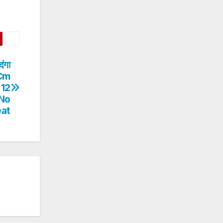
दंगा
 Cm
 12
 No
eat