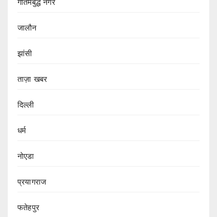
गौतमबुद्ध नगर
जालौन
झांसी
ताज़ा खबर
दिल्ली
धर्म
नोएडा
प्रयागराज
फतेहपुर