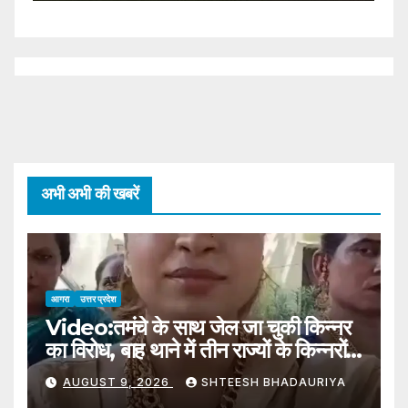
Injured
अभी अभी की खबरें
आगरा
उत्तर प्रदेश
Video:तमंचे के साथ जेल जा चुकी किन्नर
का विरोध, बाह थाने में तीन राज्यों के किन्नरों
का जमघट – Protest By
AUGUST 9, 2026
SHTEESH BHADAURIYA
Transgender Person