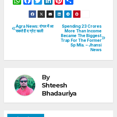
W
F
T
Li
Pi
S
h
a
w
n
nt
h
at
c
itt
k
er
ar
s
e
er
e
e
e
Agra News: दंगल में आ
Spending 23 Crores
Post
सकते हैं द ग्रेट खली
More Than Income
A
b
dI
st
Became The Biggest
navigation
p
o
n
Trap For The Former
Sp Mla. – Jhansi
p
o
News
k
By
Shteesh
Bhadauriya