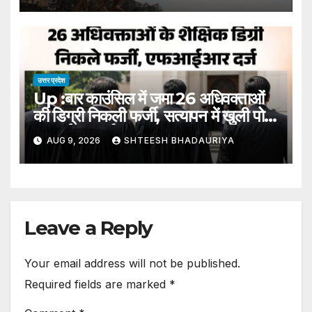
Different Tasks
उत्तर प्रदेश
Up :बार काउंसिल में जमा 26 अधिवक्ताओं
की डिग्री निकली फर्जी, सत्यापन में खुली पोल,
एफआईआर दर्ज – Degrees Of 26
AUG 9, 2026
SHTEESH BHADAURIYA
Advocates Submitted To The
Bar Council Found To Be
Fake; Fraud Exposed During
Verification; Fir
Leave a Reply
Your email address will not be published.
Required fields are marked
*