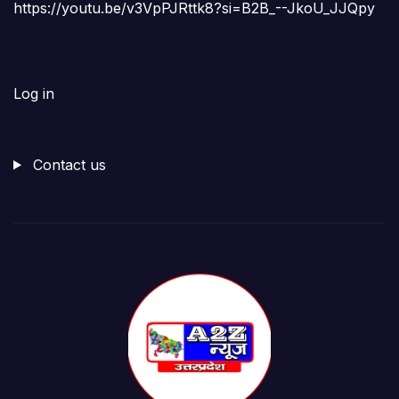
https://youtu.be/v3VpPJRttk8?si=B2B_--JkoU_JJQpy
Log in
Contact us