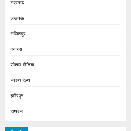
लखनऊ
लखनऊ
ललितपुर
वनारस
सोशल मीडिया
स्वस्थ हेल्थ
हमीरपुर
हाथरस