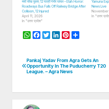
मची चीख पुकार; 12 यात्री गंभीर घायल – Etah Horror:
Yamuna Expr
Roadways Bus Falls Off Railway Bridge After
News Live
Collision, 12 Injured
November 
April 11, 2026
In "उत्तर प्रद
In "उत्तर प्रदेश"
W
F
T
Li
Pi
S
h
a
w
n
nt
h
at
c
itt
k
er
ar
s
e
er
e
e
e
Pankaj Yadav From Agra Gets An
Post
A
b
dI
st
Opportunity In The Puducherry T20
navigation
League. – Agra News
p
o
n
p
o
k