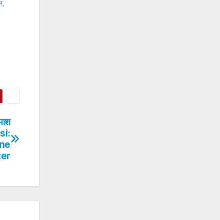
ल,
दमाश
nsi:
ine
ter