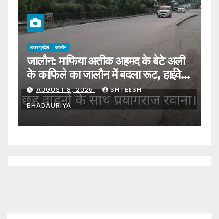
उत्तर प्रदेश
जालौन
उत्
जालौन: माफिया अतीक अहमद के बेटे अली
J
ा
के काफिले का जालौन में बदला रूट, हाईवे से
ने
प्रयागराज रवाना
A
AUGUST 8, 2026
SHTEESH
s
W
BHADAURIYA
B
B
ia