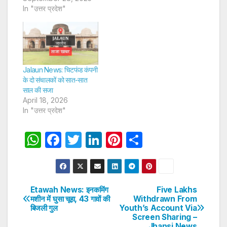
In "उत्तर प्रदेश"
Jalaun News: चिटफंड कंपनी
के दो संचालकों को सात-सात
साल की सजा
April 18, 2026
In "उत्तर प्रदेश"
W
F
T
Li
Pi
S
h
a
w
n
nt
h
at
c
itt
k
er
ar
s
e
er
e
e
e
Etawah News: इनकमिंग
Five Lakhs
Post
मशीन में घुसा चूहा, 43 गावों की
Withdrawn From
A
b
dI
st
बिजली गुल
Youth’s Account Via
navigation
p
o
n
Screen Sharing –
Jhansi News