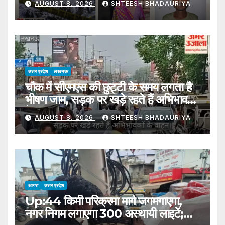
AUGUST 8, 2026
SHTEESH BHADAURIYA
Son-in-law Murders Mother-
in-law, Burns Body In Straw In
Pilibhit
उत्तर प्रदेश
लखनऊ
चौक में सीएमएस की छुट्टी के समय लगता है
भीषण जाम, सड़क पर खड़े रहते हैं अभिभावकों
के वाहन
AUGUST 8, 2026
SHTEESH BHADAURIYA
आगरा
उत्तर प्रदेश
Up:44 किमी परिक्रमा मार्ग जगमगाएगा,
नगर निगम लगाएगा 300 अस्थायी लाइटें;