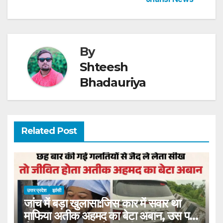
p
o
k
By
Shteesh
Bhadauriya
Related Post
उत्तर प्रदेश
झांसी
जांच में बड़ा खुलासा:जिस कार में सवार था
माफिया अतीक अहमद का बेटा अबान, उस पर