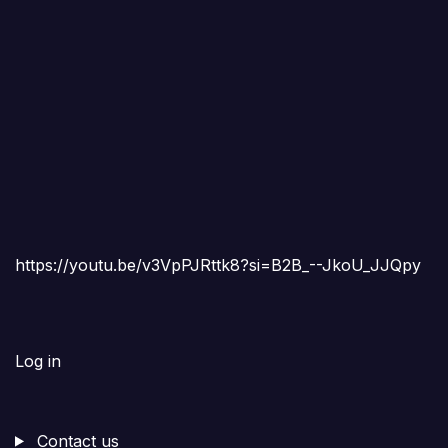
https://youtu.be/v3VpPJRttk8?si=B2B_--JkoU_JJQpy
Log in
Contact us