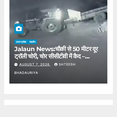
उत्तर प्रदेश
जालौन
उत्
न
Jalaun News:चौकी से 50 मीटर दूर
J
ट्रॉली चोरी, चोर सीसीटीवी में कैद –
पू
Trolley Stolen 50 Meters
P
AUGUST 7, 2026
SHTEESH
Away From The Police
C
BHADAURIYA
B
Station, Thief Caught On
Cctv