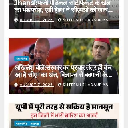
Jhansi:फर्जी मेडिकल सर्टिफिकेट के खेल
का भंडाफोड़, एडी हेल्थ ने सीएमओ को जांच
कर दिए कार्रवाई के निर्देश – Jhansi:
AUGUST 7, 2026
SHTEESH BHADAURIYA
Fake Medical Certificate
Racket Busted; Cmo Directed
To Conduct An Inquiry.
उत्तर प्रदेश
अखिलेश बोले:सरकार का प्रचार तंत्र ही कर
रहा है सीएम का अंत, विज्ञापन से बदमानी के
अलावा और कुछ नहीं मिला – Akhilesh
AUGUST 7, 2026
SHTEESH BHADAURIYA
Said: The Government’s
Propaganda Machinery Is
Destroying The Cm, The
Advertisement Has Brought
Nothi
उत्तर प्रदेश
लखनऊ