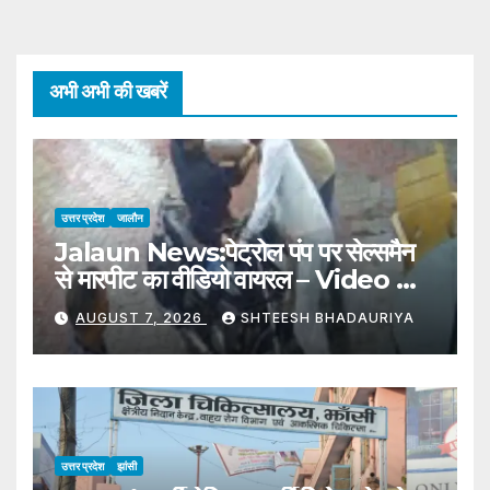
अभी अभी की खबरें
उत्तर प्रदेश
जालौन
Jalaun News:पेट्रोल पंप पर सेल्समैन
से मारपीट का वीडियो वायरल – Video Of
Petrol Pump Salesman Being
AUGUST 7, 2026
SHTEESH BHADAURIYA
Assaulted Goes Viral
उत्तर प्रदेश
झांसी