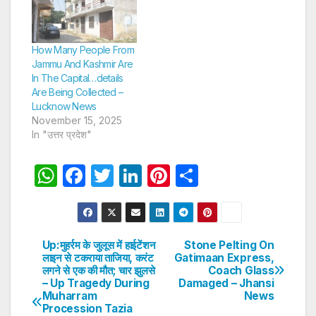
How Many People From
Jammu And Kashmir Are
In The Capital…details
Are Being Collected –
Lucknow News
November 15, 2025
In "उत्तर प्रदेश"
W
F
T
Li
Pi
S
h
a
w
n
nt
h
at
c
itt
k
er
ar
s
e
er
e
e
e
Up:मुहर्रम के जुलूस में हाईटेंशन
Stone Pelting On
Post
लाइन से टकराया ताजिया, करंट
Gatimaan Express,
A
b
dI
st
लगने से एक की मौत; चार झुलसे
Coach Glass
navigation
p
o
n
– Up Tragedy During
Damaged – Jhansi
Muharram
News
p
o
Procession Tazia