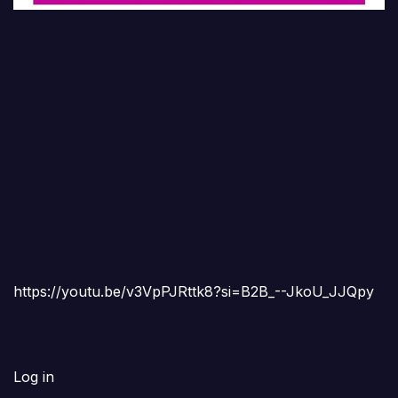
https://youtu.be/v3VpPJRttk8?si=B2B_--JkoU_JJQpy
Log in