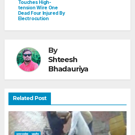
Touches High-
k
tension Wire One
Dead Four Injured By
Electrocution
By
Shteesh
Bhadauriya
Related Post
उत्तर प्रदेश
जालौन