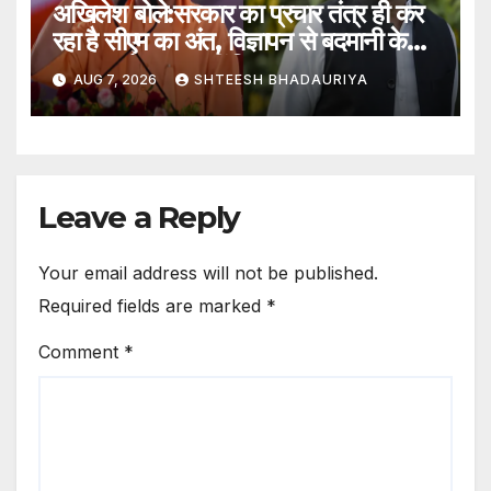
अखिलेश बोले:सरकार का प्रचार तंत्र ही कर
रहा है सीएम का अंत, विज्ञापन से बदमानी के
अलावा और कुछ नहीं मिला – Akhilesh
AUG 7, 2026
SHTEESH BHADAURIYA
Said: The Government’s
Propaganda Machinery Is
Destroying The Cm, The
Advertisement Has Brought
Nothi
Leave a Reply
Your email address will not be published.
Required fields are marked
*
Comment
*