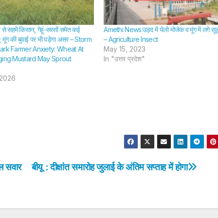
प्राथमिकी दर्ज –
ने फंदा ल
SHTEESH BHADAURIYA
SHTEESH BHA
Bag Stolen
जान –
से सहमे किसान, गेहूं-सरसों समेत कई
Amethi News:उड़द में येलो मोजेक व मूंग में लगे सू
From Car; No
Newly
 मूंग की बुवाई पर भी पड़ेगा असर – Storm
– Agriculture Insect
ark Farmer Anxiety: Wheat At
May 15, 2023
Fir Registered
Woman
ging Mustard May Sprout
In "उत्तर प्रदेश"
Her Li
 2026
Hangi
Hersel
Months
Marria
ल सवार
बीयू : दीक्षांत समारोह जुलाई के अंतिम सप्ताह में होगा