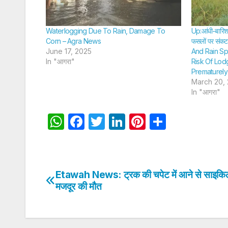
Waterlogging Due To Rain, Damage To
Up:आंधी-बारिश 
Corn – Agra News
फसलों पर संकट;
June 17, 2025
And Rain Sp
In "आगरा"
Risk Of Lod
Prematurely
March 20,
In "आगरा"
W
F
T
Li
Pi
S
h
a
w
n
nt
h
at
c
itt
k
er
ar
s
e
er
e
e
e
Etawah News: ट्रक की चपेट में आने से साइकि
Post
A
b
dI
st
मजदूर की मौत
navigation
p
o
n
p
o