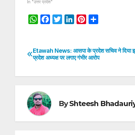
In "उत्तर प्रदेश"
W
F
T
Li
Pi
S
h
a
w
n
nt
h
at
c
itt
k
er
ar
s
e
er
e
e
e
Etawah News: आसपा के प्रदेश सचिव ने दिया इस
Post
A
b
dI
st
प्रदेश अध्यक्ष पर लगाए गंभीर आरोप
navigation
p
o
n
p
o
k
By
Shteesh Bhadauri