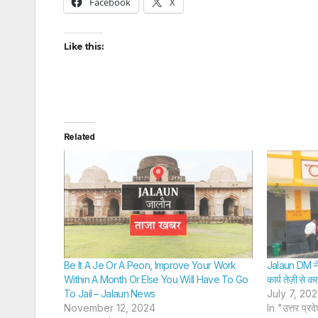
Facebook
X
Like this:
Related
Be It A Je Or A Peon, Improve Your Work
Jalaun DM ने उ
Within A Month Or Else You Will Have To Go
कार्य तेज़ी से कर
To Jail – Jalaun News
July 7, 20
November 12, 2024
In "उत्तर प्रद