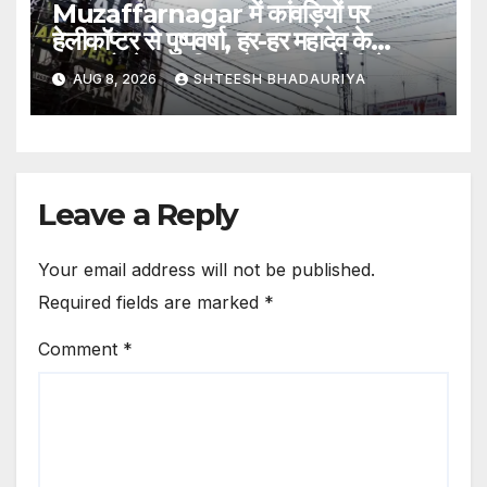
Muzaffarnagar में कांवड़ियों पर
हेलीकॉप्टर से पुष्पवर्षा, हर-हर महादेव के
जयकारों से गूंजा शिव चौक; CM योगी ने खुद
AUG 8, 2026
SHTEESH BHADAURIYA
परखी सुरक्षा और कांवड़ मार्ग की व्यवस्था
Leave a Reply
Your email address will not be published.
Required fields are marked
*
Comment
*