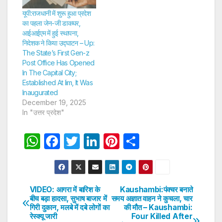
यूपी:राजधानी में शुरू हुआ प्रदेश
का पहला जेन-जी डाकघर,
आईआईएम में हुई स्थापना,
निदेशक ने किया उद्घाटन – Up:
The State’s First Gen-z
Post Office Has Opened
In The Capital City;
Established At Iim, It Was
Inaugurated
December 19, 2025
In "उत्तर प्रदेश"
W
F
T
Li
Pi
S
h
a
w
n
nt
h
at
c
itt
k
er
ar
s
e
er
e
e
e
VIDEO: आगरा में बारिश के
Kaushambi:पंक्चर बनाते
Post
बीच बड़ा हादसा, सुभाष बाजार में
समय अज्ञात वाहन ने कुचला, चार
A
b
dI
st
गिरी दुकान, मलबे में दबे लोगों का
की मौत – Kaushambi:
navigation
p
o
n
रेस्क्यू जारी
Four Killed After