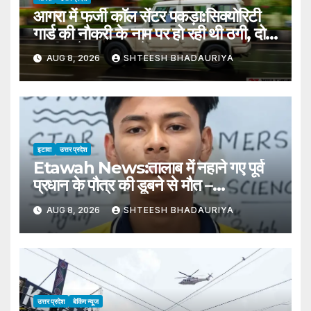
आगरा में फर्जी काॅल सेंटर पकड़ा:सिक्योरिटी
गार्ड की नाैकरी के नाम पर हो रही थी ठगी, दो
युवती समेत चार पकड़े – Police Bust
AUG 8, 2026
SHTEESH BHADAURIYA
Fake Call Center In Agra
इटावा
उत्तर प्रदेश
Etawah News:तालाब में नहाने गए पूर्व
प्रधान के पौत्र की डूबने से मौत –
Grandson Of Former Village
AUG 8, 2026
SHTEESH BHADAURIYA
Head Drowns While Bathing
In A Pond
उत्तर प्रदेश
बेकिंग न्यूज