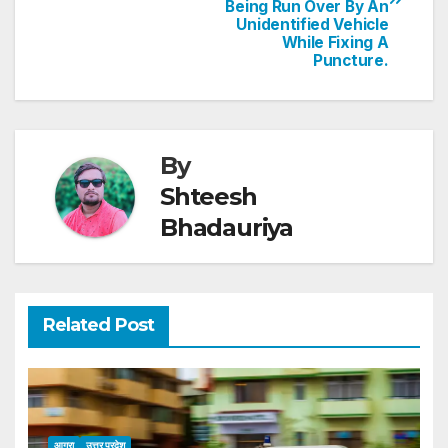
Being Run Over By An
p
o
Unidentified Vehicle
While Fixing A
k
Puncture.
By
Shteesh
Bhadauriya
Related Post
आगरा
उत्तर प्रदेश