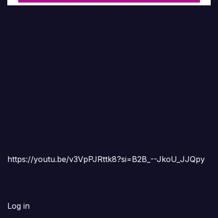
https://youtu.be/v3VpPJRttk8?si=B2B_--JkoU_JJQpy
Log in