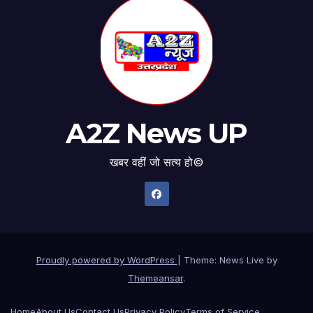
A2Z News UP
खबर वहीं जो सत्य हो©
Proudly powered by WordPress
|
Theme: News Live by
Themeansar
.
Home
About Us
Contact Us
Privacy Policy
Terms of Service