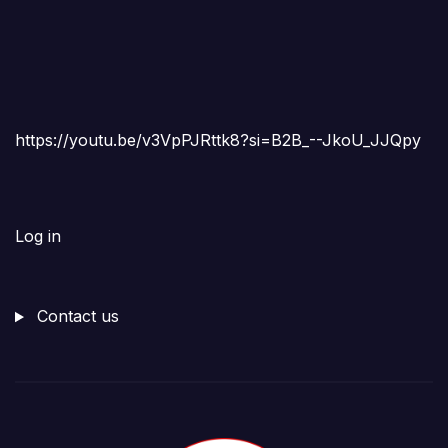
https://youtu.be/v3VpPJRttk8?si=B2B_--JkoU_JJQpy
Log in
Contact us