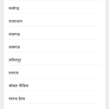
माधौगढ़
राजस्थान
लखनऊ
लखनऊ
ललितपुर
वनारस
सोशल मीडिया
स्वस्थ हेल्थ