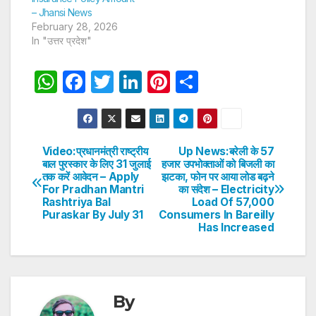
– Jhansi News
February 28, 2026
In "उत्तर प्रदेश"
W
F
T
Li
Pi
S
h
a
w
n
nt
h
at
c
itt
k
er
ar
s
e
er
e
e
e
Video:प्रधानमंत्री राष्ट्रीय
Up News:बरेली के 57
Post
बाल पुरस्कार के लिए 31 जुलाई
हजार उपभोक्ताओं को बिजली का
A
b
dI
st
तक करें आवेदन – Apply
झटका, फोन पर आया लोड बढ़ने
navigation
p
o
n
For Pradhan Mantri
का संदेश – Electricity
Rashtriya Bal
Load Of 57,000
p
o
Puraskar By July 31
Consumers In Bareilly
Has Increased
k
By