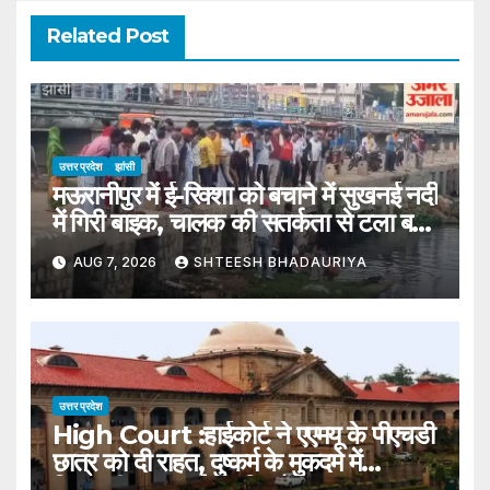
Related Post
उत्तर प्रदेश
झांसी
मऊरानीपुर में ई-रिक्शा को बचाने में सुखनई नदी
में गिरी बाइक, चालक की सतर्कता से टला बड़ा
हादसा
AUG 7, 2026
SHTEESH BHADAURIYA
उत्तर प्रदेश
High Court :हाईकोर्ट ने एएमयू के पीएचडी
छात्र को दी राहत, दुष्कर्म के मुकदमे में
गिरफ्तारी पर लगाई अंतरिम रोक – High