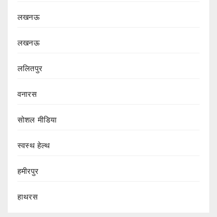
लखनऊ
लखनऊ
ललितपुर
वनारस
सोशल मीडिया
स्वस्थ हेल्थ
हमीरपुर
हाथरस