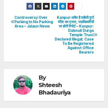
h
a
w
n
nt
h
at
c
itt
k
er
ar
s
e
er
e
e
e
Controversy Over
Kanpur:अवैध है दबौली दुर्गा
Post
Parking In No Parking
मंदिर का ट्रस्ट, पदाधिकारियों
A
b
dI
st
Area – Jalaun News
पर होगी रिपोर्ट – Kanpur:
navigation
p
o
n
Dabouli Durga
Temple Trust
p
o
Declared Illegal; Case
To Be Registered
k
Against Office
Bearers
By
Shteesh
Bhadauriya