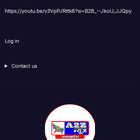
https://youtu.be/v3VpPJRttk8?si=B2B_--JkoU_JJQpy
Log in
Contact us