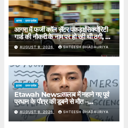
आगरा
उत्तर प्रदेश
आगरा में फर्जी काॅल सेंटर पकड़ा:सिक्योरिटी
गार्ड की नाैकरी के नाम पर हो रही थी ठगी, दो
युवती समेत चार पकड़े – Police Bust
AUGUST 8, 2026
SHTEESH BHADAURIYA
Fake Call Center In Agra
इटावा
उत्तर प्रदेश
Etawah News:तालाब में नहाने गए पूर्व
प्रधान के पौत्र की डूबने से मौत –
Grandson Of Former Village
AUGUST 8, 2026
SHTEESH BHADAURIYA
Head Drowns While Bathing
In A Pond