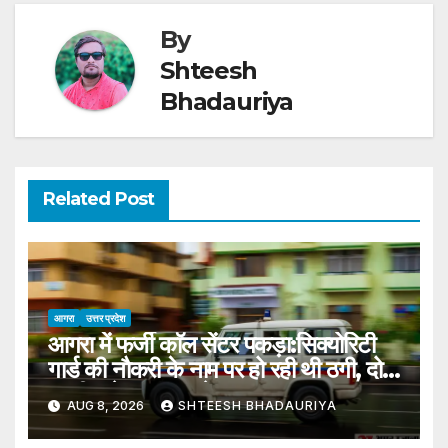
By
Shteesh
Bhadauriya
Related Post
आगरा
उत्तर प्रदेश
आगरा में फर्जी काॅल सेंटर पकड़ा:सिक्योरिटी
गार्ड की नाैकरी के नाम पर हो रही थी ठगी, दो
युवती समेत चार पकड़े – Police Bust
AUG 8, 2026
SHTEESH BHADAURIYA
Fake Call Center In Agra