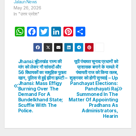
Jalaun News
May 26, 2026
In "उत्तर प्रदेश"
W
F
T
Li
Pi
S
h
a
w
n
nt
h
at
c
itt
k
er
ar
s
e
er
e
e
e
Jhansi:बुंदेलखंड राज्य की
यूपी पंचायत चुनाव:प्रधानों को
Post
मांग को लेकर नौ सांसदों और
प्रशासक बनाने के मामले में
A
b
dI
st
56 विधायकों का सामूहिक पुतला
पंचायती राज को किया तलब,
navigation
p
o
n
दहन, पुलिस से हुई झीना झपटी –
शुक्रवार को होगी सुनवाई – Up
Jhansi: Mass Effigy
Panchayat Elections:
p
o
Burning Over The
Panchayati Raj
Demand For A
Summoned In The
k
Bundelkhand State;
Matter Of Appointing
Scuffle With The
Pradhans As
Police.
Administrators,
Hearin