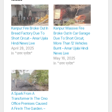
Kanpur: Fire Broke Out In
Kanpur: Massive Fire
Bread Factory Due To
Broke Out In Car Garage
Short Circuit – Amar Ujala
Due To Short Circuit,
Hindi News Live
More Than 12 Vehicles
April 28, 2025
Burnt – Amar Ujala Hindi
In "उत्तर प्रदेश"
News Live
May 16, 2025
In "उत्तर प्रदेश"
A Spark From A
Transformer In The Cmo
Office Premises Caused
A Fire In The Garden. –