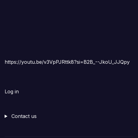
https://youtu.be/v3VpPJRttk8?si=B2B_--JkoU_JJQpy
Log in
Contact us