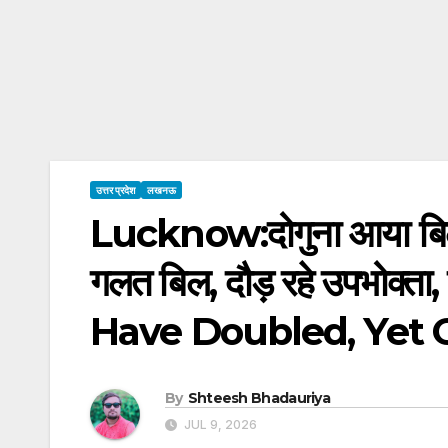
उत्तर प्रदेश
लखनऊ
Lucknow:दोगुना आया बिल 
गलत बिल, दौड़ रहे उपभोक्त
Have Doubled, Yet 
By
Shteesh Bhadauriya
JUL 9, 2026