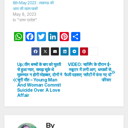
8th May 2023 : लखनऊ की
आज की खास खबरें
May 8, 2023
In "उत्तर प्रदेश"
W
F
T
Li
Pi
S
h
a
w
n
nt
h
at
c
itt
k
er
ar
s
e
er
e
e
e
Up:तीन बच्चों के बाप को युवती
VIDEO: चार्जिंग के दाैरान ई-
Post
से हुआ प्यार, समझ चुके थे
स्कूटर में लगी आग, धमाकों से
A
b
dI
st
मुकम्मल न होगी मोहब्बत, दोनों ने
फैली दहशत; फ्लैटों में फंस गए दो
navigation
p
o
n
चुनी मौत – Young Man
परिवार
And Woman Commit
p
o
Suicide Over A Love
Affair
k
By