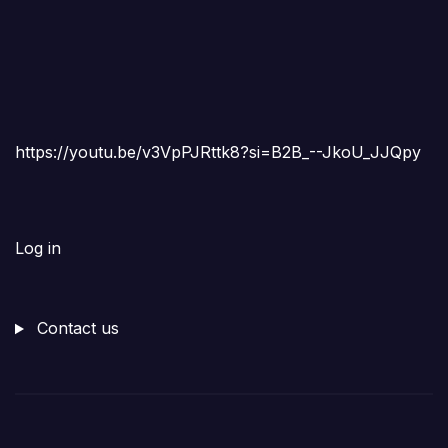
https://youtu.be/v3VpPJRttk8?si=B2B_--JkoU_JJQpy
Log in
Contact us