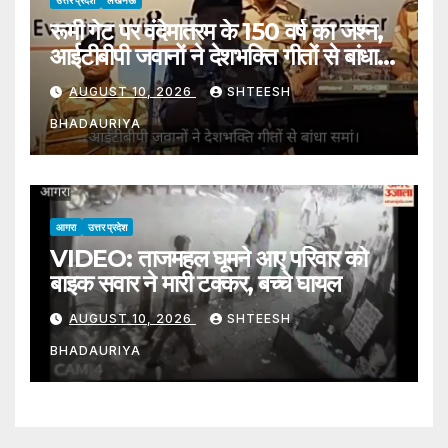
रूमी गेट पर वंदेमातरम के 150 वर्ष का जश्न,
आईटीबीपी जवानों ने देशभक्ति गीतों से बांधा
समां
AUGUST 10, 2026
SHTEESH
BHADAURIYA
आगरा
उत्तर प्रदेश
VIDEO: ताजमहल घूमने आए परिवार को
बाइक सवार ने मारी टक्कर, बच्चे घायल
AUGUST 10, 2026
SHTEESH
BHADAURIYA