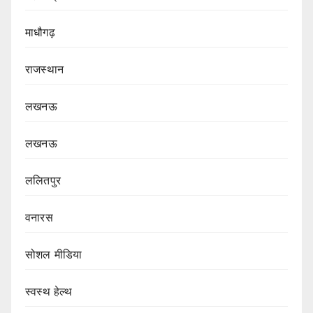
माधौगढ़
राजस्थान
लखनऊ
लखनऊ
ललितपुर
वनारस
सोशल मीडिया
स्वस्थ हेल्थ