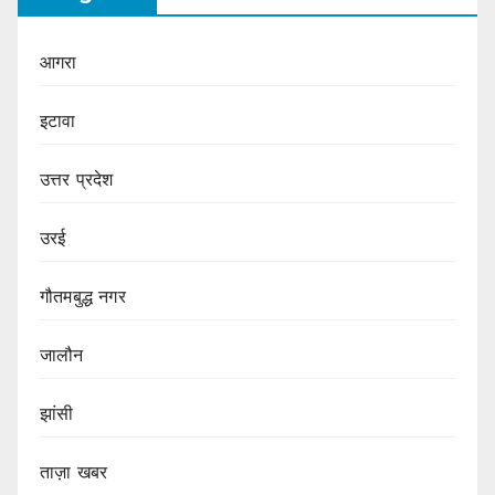
आगरा
इटावा
उत्तर प्रदेश
उरई
गौतमबुद्ध नगर
जालौन
झांसी
ताज़ा खबर