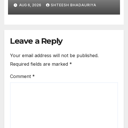
Tragic Accident In
AUG 6, 2026
SHTEESH BHADAURIYA
Pratapgarh! 6 Dead After
House Collapses.
Leave a Reply
Your email address will not be published.
Required fields are marked
*
Comment
*