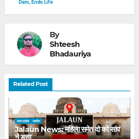
Dam, Ends Life
k
By
Shteesh
Bhadauriya
Related Post
उत्तर प्रदेश
जालौन
Jalaun News: महिला समेत दो को सांप
ने डसा