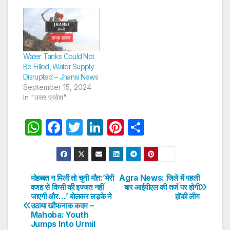
Water Tanks Could Not
Be Filled, Water Supply
Disrupted – Jhansi News
September 15, 2024
In "उत्तर प्रदेश"
W
F
T
Li
Pi
S
h
a
w
n
nt
h
at
c
itt
k
er
ar
s
e
er
e
e
e
मोहब्बत न मिली तो चुनी मौत:’मेरी
Agra News: जिले में पहली
Post
वजह से किसी की इज्जत नहीं
बार आईपीएल की तर्ज पर होगी
A
b
dI
st
जाएगी और…’ बोलकर लड़के ने
हॉकी लीग
navigation
p
o
n
उठाया खौफनाक कदम –
Mahoba: Youth
p
o
Jumps Into Urmil