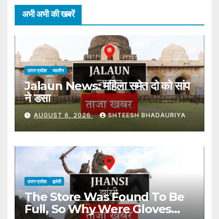
अभी अभी की खबरें
उत्तर प्रदेश
जालौन
Jalaun News: महिला समेत दो को सांप
ने डसा
AUGUST 6, 2026
SHTEESH BHADAURIYA
उत्तर प्रदेश
झांसी
The Store Was Found To Be
Full, So Why Were Gloves