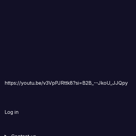
https://youtu.be/v3VpPJRttk8?si=B2B_--JkoU_JJQpy
Log in