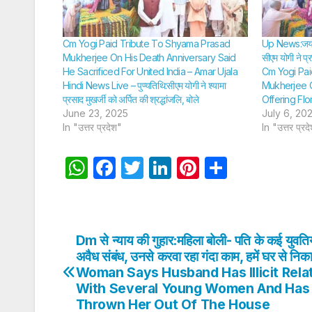
Cm Yogi Paid Tribute To Shyama Prasad
Up News:जयंती 
Mukherjee On His Death Anniversary Said
सीएम योगी ने प्
He Sacrificed For United India – Amar Ujala
Cm Yogi Pai
Hindi News Live – पुण्यतिथि:सीएम योगी ने श्यामा
Mukherjee O
प्रसाद मुखर्जी को अर्पित की श्रद्धांजलि, बोले
Offering Flo
June 23, 2025
July 6, 20
In "उत्तर प्रदेश"
In "उत्तर प्रद
W
F
T
Li
Pi
S
h
a
w
n
nt
h
at
c
itt
k
er
ar
s
e
er
e
e
e
Dm से न्याय की गुहार:महिला बोली- पति के कई युवतिय
Post
A
b
dI
st
अवैध संबंध, उनसे करवा रहा गंदा काम, हमें घर से निक
navigation
Woman Says Husband Has Illicit Rela
p
o
n
With Several Young Women And Has
p
o
Thrown Her Out Of The House