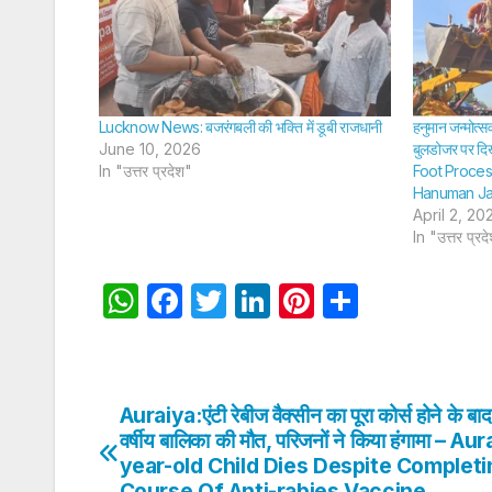
Lucknow News: बजरंगबली की भक्ति में डूबी राजधानी
हनुमान जन्मोत्स
June 10, 2026
बुलडोजर पर दिखे
In "उत्तर प्रदेश"
Foot Proces
Hanuman J
April 2, 20
In "उत्तर प्रद
W
F
T
Li
Pi
S
h
a
w
n
nt
h
at
c
itt
k
er
ar
s
e
er
e
e
e
Auraiya:एंटी रेबीज वैक्सीन का पूरा कोर्स होने के बाद
Post
A
b
dI
st
वर्षीय बालिका की मौत, परिजनों ने किया हंगामा – Au
navigation
year-old Child Dies Despite Completin
p
o
n
Course Of Anti-rabies Vaccine