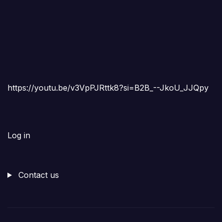
https://youtu.be/v3VpPJRttk8?si=B2B_--JkoU_JJQpy
Log in
Contact us