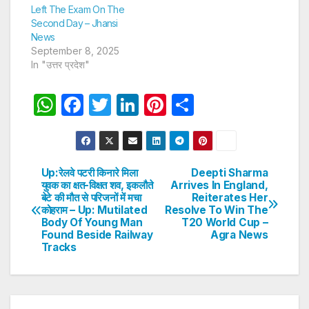
Left The Exam On The
Second Day – Jhansi
News
September 8, 2025
In "उत्तर प्रदेश"
W
F
T
Li
Pi
S
h
a
w
n
nt
h
at
c
itt
k
er
ar
s
e
er
e
e
e
Up:रेलवे पटरी किनारे मिला
Deepti Sharma
Post
युवक का क्षत-विक्षत शव, इकलौते
Arrives In England,
A
b
dI
st
बेटे की मौत से परिजनों में मचा
Reiterates Her
navigation
p
o
n
कोहराम – Up: Mutilated
Resolve To Win The
Body Of Young Man
T20 World Cup –
p
o
Found Beside Railway
Agra News
Tracks
k