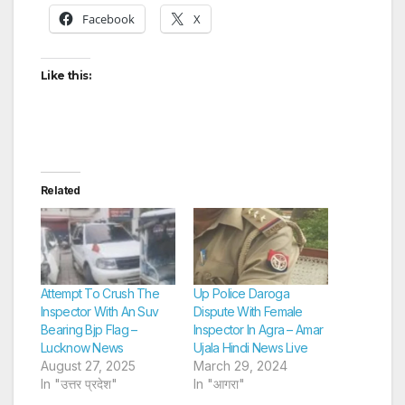
Facebook
X
Like this:
Related
Attempt To Crush The
Up Police Daroga
Inspector With An Suv
Dispute With Female
Bearing Bjp Flag –
Inspector In Agra – Amar
Lucknow News
Ujala Hindi News Live
August 27, 2025
March 29, 2024
In "उत्तर प्रदेश"
In "आगरा"