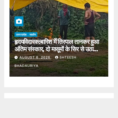
उत्तर प्रदेश
जालौन
उत्
हृदयविदारक:बारिश में तिरपाल तानकर हुआ
J
अंतिम संस्कार, दो मासूमों के सिर से उठा
व
पिता का साया – Funeral Held
AUGUST 6, 2026
SHTEESH
Under A Makeshift
BHADAURIYA
B
Tarpaulin Amidst Rain; Two
Young Children Lose Their
Father