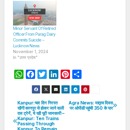
Minor Servant Of Retired
Officer From Parag Dairy
Commits Suicide –
Lucknow News
November 1, 2024
In "उत्तर प्रदेश"
W
F
T
Li
Pi
S
h
a
w
n
nt
h
at
c
itt
k
er
ar
s
e
er
e
e
e
Kanpur:चार दिन निरस्त
Agra News: मातृत्व दिवस
Post
रहेंगी कानपुर से होकर जाने वाली
पर ओपीडी पहुंची 350 के पार
A
b
dI
st
दस ट्रेनें, ये रही पूरी जानकारी –
navigation
p
o
n
Kanpur: Ten Trains
Passing Through
p
o
Kanpur To Remain