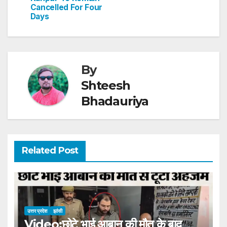
Cancelled For Four
k
Days
By
Shteesh
Bhadauriya
Related Post
उत्तर प्रदेश
झांसी
Video:छोटे भाई आबान की मौत के बाद