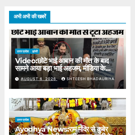
अभी अभी की खबरें
उत्तर प्रदेश
झांसी
Video:छोटे भाई आबान की मौत के बाद
सामने आया बड़ा भाई अहजम, मीडिया के
सामने छलका दर्द, बोला- मिट्टी में… –
AUGUST 6, 2026
SHTEESH BHADAURIYA
Ahjam Ahmed Statement
Over Death Of Younger
Brother Aban Appeals To
Administration Allow Attend
Burial
उत्तर प्रदेश
Ayodhya News:राम मंदिर से कुबेर