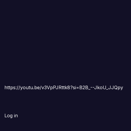
https://youtu.be/v3VpPJRttk8?si=B2B_--JkoU_JJQpy
Log in