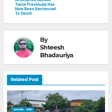
Twice Previously Has
Now Been Sentenced
To Death
By
Shteesh
Bhadauriya
Related Post
उत्तर प्रदेश
जालौन