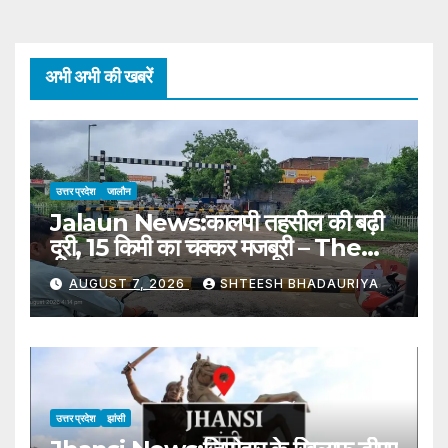
अभी अभी की खबरें
उत्तर प्रदेश
जालौन
Jalaun News:कालपी तहसील की बढ़ी
दूरी, 15 किमी का चक्कर मजबूरी – The
Distance To Kalpi Tehsil Has
AUGUST 7, 2026
SHTEESH BHADAURIYA
Increased, Forcing A 15 Km
Detour
उत्तर प्रदेश
झांसी