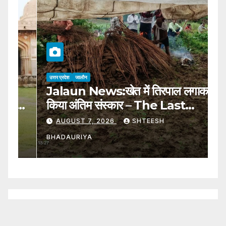
उत्तर प्रदेश
जालौन
उत्
Jalaun News:खेत में तिरपाल लगाकर
ह
किया अंतिम संस्कार – The Last
अं
Rites Were Performed By
प
AUGUST 7, 2026
SHTEESH
Putting A Tarpaulin In The
U
BHADAURIYA
B
Field
T
Y
F