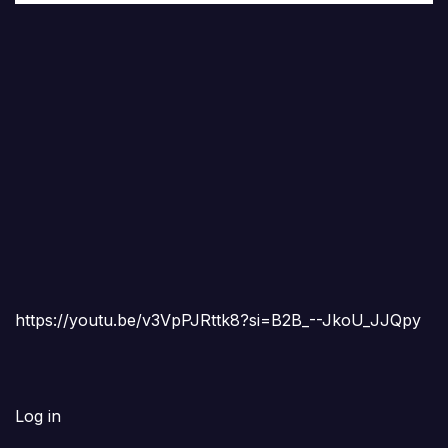
https://youtu.be/v3VpPJRttk8?si=B2B_--JkoU_JJQpy
Log in