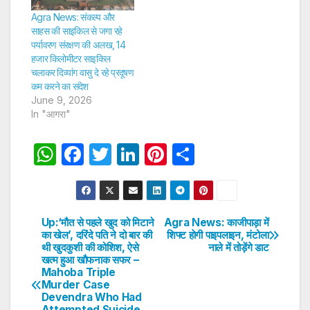
Agra News: संकल्प और
साहस की साइकिल से जगा रहे
पर्यावरण संरक्षण की अलख, 14
हजार किलोमीटर साइकिल
चलाकर दिव्यांग वासु दे रहे प्रदूषण
कम करने का संदेश
June 9, 2026
In "आगरा"
W
F
T
Li
Pi
S
h
a
w
n
nt
h
at
c
itt
k
er
ar
s
e
er
e
e
e
Up:‘मौत से पहले खुद को मिटाने
Agra News: काजीपाड़ा में
Post
का खेल’, दरिंदे पति ने दो बार की
शिफ्ट हाेगी पाइपलाइन, मंटोला
A
b
dI
st
थी खुदकुशी की कोशिश, ऐसे
नाले में तोड़ेंगे डाट
navigation
p
o
n
खत्म हुआ खौफनाक सफर –
Mahoba Triple
p
o
Murder Case
Devendra Who Had
k
Attempted Suicide