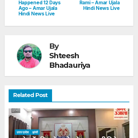
Happened 12 Days
Rami – Amar Ujala
p
o
Ago – Amar Ujala
Hindi News Live
Hindi News Live
k
By
Shteesh
Bhadauriya
Related Post
उत्तर प्रदेश
झांसी