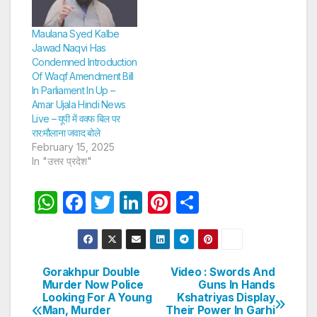
Maulana Syed Kalbe
Jawad Naqvi Has
Condemned Introduction
Of Waqf Amendment Bill
In Parliament In Up –
Amar Ujala Hindi News
Live – यूपी में वक्फ बिल पर
रार:मौलाना जवाद बोले
February 15, 2025
In "उत्तर प्रदेश"
W
F
T
Li
Pi
S
h
a
w
n
nt
h
at
c
itt
k
er
ar
s
e
er
e
e
e
Gorakhpur Double
Video : Swords And
Post
Murder Now Police
Guns In Hands
A
b
dI
st
Looking For A Young
Kshatriyas Display
navigation
p
o
n
Man, Murder
Their Power In Garhi