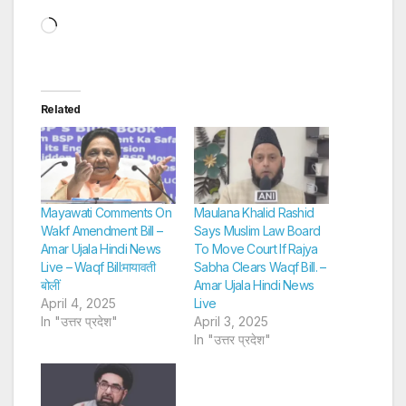
Loading…
Related
Mayawati Comments On
Maulana Khalid Rashid
Wakf Amendment Bill –
Says Muslim Law Board
Amar Ujala Hindi News
To Move Court If Rajya
Live – Waqf Bill:मायावती
Sabha Clears Waqf Bill. –
बोलीं
Amar Ujala Hindi News
April 4, 2025
Live
In "उत्तर प्रदेश"
April 3, 2025
In "उत्तर प्रदेश"