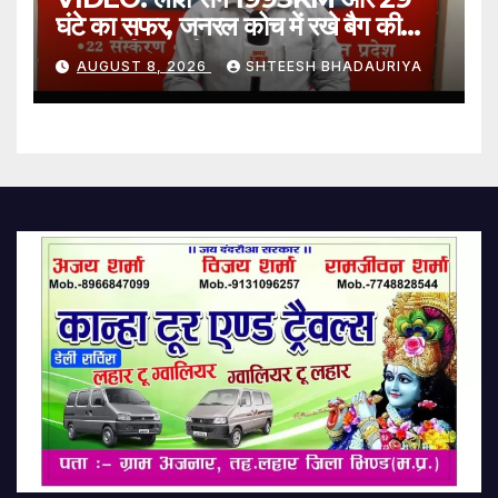
घंटे का सफर, जनरल कोच में रखे बैग की
दहशतभरी कहानी
AUGUST 8, 2026
SHTEESH BHADAURIYA