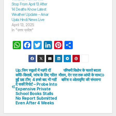
Stop From April 13 After
14 Deaths Know Latest
Weather Update – Amar
Ujala Hindi News Live
April 13, 2025
In "उत्तर प्रदेश"
W
F
T
Li
Pi
S
h
a
w
n
nt
h
at
c
itt
k
er
ar
s
e
er
e
e
e
Up:जिन स्कूलों में महंगी दीं
पश्चिमी विक्षोभ के चलते बदला
Post
कॉपी-किताबें, जांच के लिए गठित
मौसम, देर रात तक आंधी के साथ
A
b
dI
st
हुईं छह टीम; 4 हफ्ते बाद भी नहीं
बारिश व ओलावृष्टि की संभावना
navigation
p
o
n
दे सकीं रिपोर्ट – Probe Into
Expensive Private
p
o
School Books Stalls
No Report Submitted
k
Even After 4 Weeks