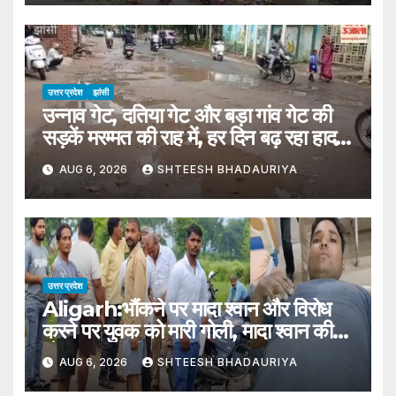
उत्तर प्रदेश
झांसी
उन्नाव गेट, दतिया गेट और बड़ा गांव गेट की
सड़कें मरम्मत की राह में, हर दिन बढ़ रहा हादसों
का खतरा
AUG 6, 2026
SHTEESH BHADAURIYA
उत्तर प्रदेश
Aligarh:भौंकने पर मादा श्वान और विरोध
करने पर युवक को मारी गोली, मादा श्वान की
मौत, युवक गंभीर घायल – Female Dog
AUG 6, 2026
SHTEESH BHADAURIYA
And Young Man Shot