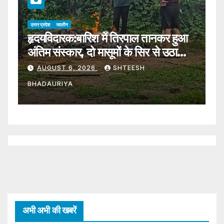
उत्तर प्रदेश
जालौन
उत्
हृदयविदारक:बारिश में तिरपाल तानकर हुआ
J
अंतिम संस्कार, दो मासूमों के सिर से उठा
व
पिता का साया – Funeral Held
AUGUST 6, 2026
SHTEESH
Under A Makeshift
BHADAURIYA
B
Tarpaulin Amidst Rain; Two
Young Children Lose Their
Father
अभी अभी की खबरें