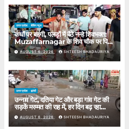
उत्तर प्रदेश
बेकिंग न्यूज
कंधों पर बहंगी, पलड़ों में बैठे नन्हे शिवभक्त:
Muzaffarnagar के शिव चौक पर पिता
की अनोखी कांवड़ बनी आस्था और संस्कारों
AUGUST 6, 2026
SHTEESH BHADAURIYA
की मिसाल
उत्तर प्रदेश
झांसी
उन्नाव गेट, दतिया गेट और बड़ा गांव गेट की
सड़कें मरम्मत की राह में, हर दिन बढ़ रहा
हादसों का खतरा
AUGUST 6, 2026
SHTEESH BHADAURIYA