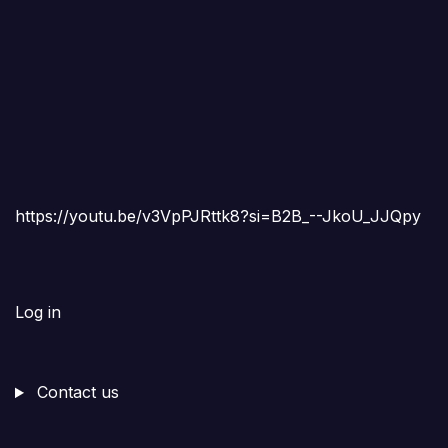
https://youtu.be/v3VpPJRttk8?si=B2B_--JkoU_JJQpy
Log in
Contact us