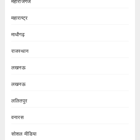
महाराजगंज
महाराष्ट्र
माधौगढ़
राजस्थान
लखनऊ
लखनऊ
ललितपुर
वनारस
सोशल मीडिया