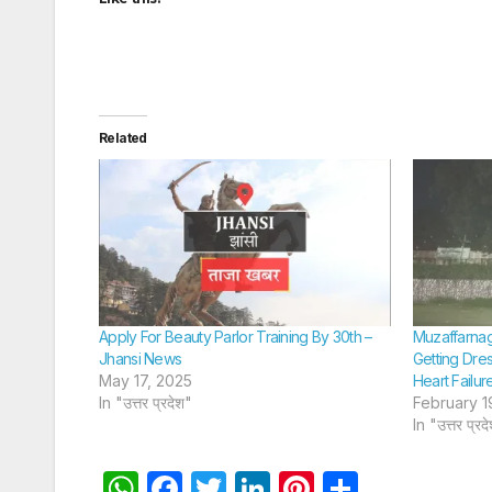
Related
Apply For Beauty Parlor Training By 30th –
Muzaffarnag
Jhansi News
Getting Dre
May 17, 2025
Heart Failur
In "उत्तर प्रदेश"
February 1
In "उत्तर प्रद
W
F
T
Li
Pi
S