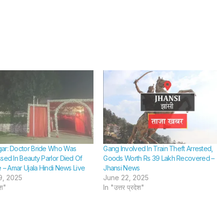
ar: Doctor Bride Who Was
Gang Involved In Train Theft Arrested,
ssed In Beauty Parlor Died Of
Goods Worth Rs 39 Lakh Recovered –
e – Amar Ujala Hindi News Live
Jhansi News
9, 2025
June 22, 2025
ेश"
In "उत्तर प्रदेश"