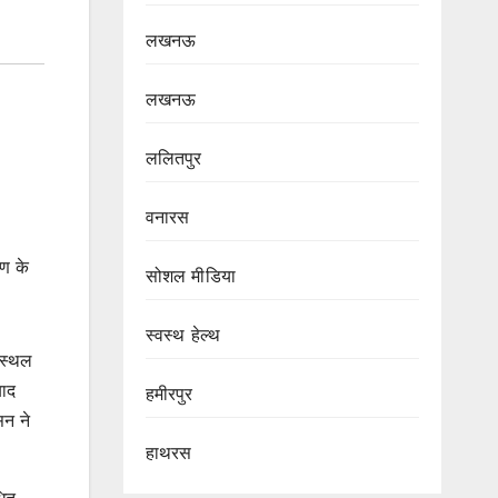
लखनऊ
लखनऊ
ललितपुर
वनारस
हण के
सोशल मीडिया
स्वस्थ हेल्थ
 स्थल
बाद
हमीरपुर
सन ने
हाथरस
धित