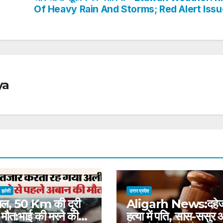
Of Heavy Rain And Storms; Red Alert Iss
ya
झांसी
उत्तर प्रदेश
ाल, 50 Km की दूरी
Aligarh News:दहे
मौत:भाई की मरने की
हत्या में पति, सास-ससुर