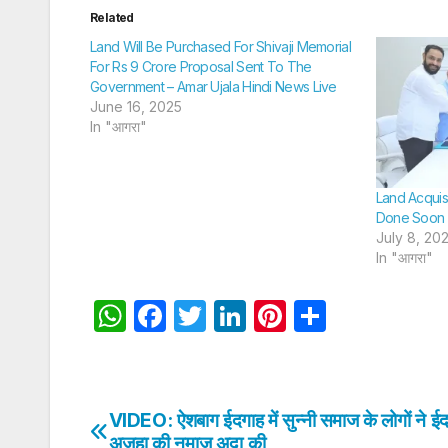
Related
Land Will Be Purchased For Shivaji Memorial
For Rs 9 Crore Proposal Sent To The
Government – Amar Ujala Hindi News Live
June 16, 2025
In "आगरा"
Land Acquisi
Done Soon –
July 8, 20
In "आगरा"
W
F
T
Li
Pi
S
h
a
w
n
nt
h
at
c
itt
k
er
ar
s
e
er
e
e
e
VIDEO: ऐशबाग ईदगाह में सुन्नी समाज के लोगों ने ई
Post
A
b
dI
st
अजहा की नमाज अदा की