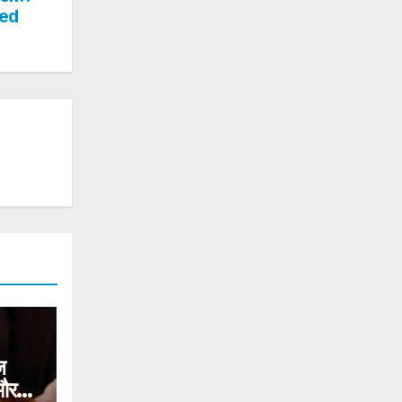
ued
ज
 और