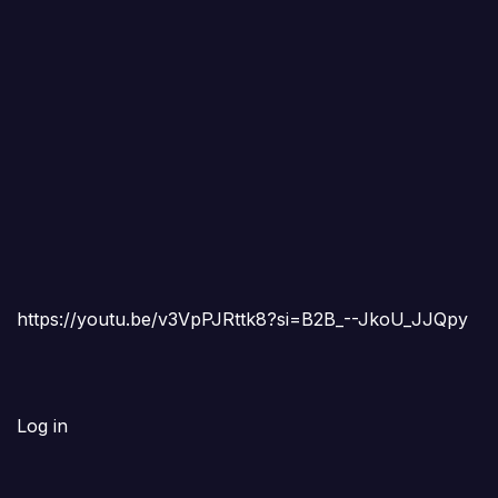
https://youtu.be/v3VpPJRttk8?si=B2B_--JkoU_JJQpy
Log in