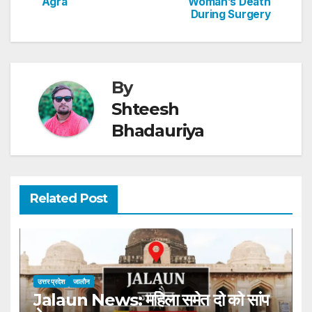
k
Agra
Woman’s Death
During Surgery
By
Shteesh
Bhadauriya
Related Post
उत्तर प्रदेश
जालौन
Jalaun News: महिला समेत दो को सांप