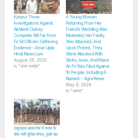
Kanpur Three
A Young Woman
Investigations Against
Returning From Her
Akhilesh Dubey
Friend’s Wedding Was
Complete Still Far From
Molested, Her Family
Fir Sit Officers Gathering
Was Attacked, And
Evidence – Amar Ujala
Upon Protest, They
Hindi News Live
Were Attacked With
August 26, 2025
Sticks, Axes, And Mace.
In "उत्तर प्रदेश"
An Fir Was Filed Against
10 People, Including 6
Named. – Agra News
May 9, 2026
In "आगरा"
ठाकुरद्वारा बवाल:गांव में तनाव के
बीच भारी पुलिस तैनात, दूसरे पक्ष