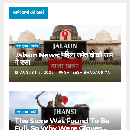
अभी अभी की खबरें
उत्तर प्रदेश
जालौन
Jalaun News: महिला समेत दो को सांप
ने डसा
AUGUST 6, 2026
SHTEESH BHADAURIYA
उत्तर प्रदेश
झांसी
The Store Was Found To Be
Full, So Why Were Gloves