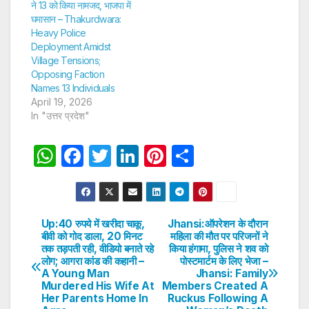
ने 13 को किया नामजद, भाजपा में
घमासान – Thakurdwara:
Heavy Police
Deployment Amidst
Village Tensions;
Opposing Faction
Names 13 Individuals
April 19, 2026
In "उत्तर प्रदेश"
W
F
T
Li
Pi
S
h
a
w
n
nt
h
at
c
itt
k
er
ar
s
e
er
e
e
e
Up:40 रुपये में खरीदा चाकू,
Jhansi:ऑपरेशन के दौरान
Post
बीवी को गोद डाला, 20 मिनट
महिला की मौत पर परिजनों ने
A
b
dI
st
तक तड़पती रही, वीडियो बनाते रहे
किया हंगामा, पुलिस ने शव को
navigation
p
o
n
लोग; आगरा कांड की कहानी –
पोस्टमार्टम के लिए भेजा –
A Young Man
Jhansi: Family
p
o
Murdered His Wife At
Members Created A
Her Parents Home In
Ruckus Following A