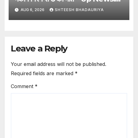
Tragic Accident In
AUG 6, 2026
SHTEESH BHADAURIYA
Pratapgarh! 6 Dead After
House Collapses.
Leave a Reply
Your email address will not be published.
Required fields are marked
*
Comment
*