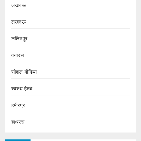
लखनऊ
लखनऊ
ललितपुर
वनारस
सोशल मीडिया
स्वस्थ हेल्थ
हमीरपुर
हाथरस