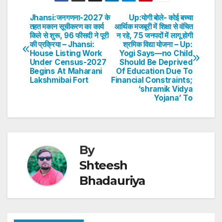
at
c
itt
k
er
ar
s
e
er
e
e
e
Jhansi:जनगणना-2027 के
Up:योगी बोले- कोई बच्चा
Post
तहत मकान सूचीकरण का कार्य
आर्थिक मजबूरी में शिक्षा से वंचित
A
b
dI
st
किले से शुरू, 96 फीसदी ने पूरी
न रहे, 75 जनपदों में लागू होगी
navigation
p
o
n
की प्रक्रिया – Jhansi:
श्रमिक विद्या योजना – Up:
House Listing Work
Yogi Says—no Child
p
o
Under Census-2027
Should Be Deprived
Begins At Maharani
Of Education Due To
k
Lakshmibai Fort
Financial Constraints;
‘shramik Vidya
Yojana’ To
By
Shteesh
Bhadauriya