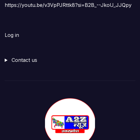
https://youtu.be/v3VpPJRttk8?si=B2B_--JkoU_JJQpy
Log in
Contact us