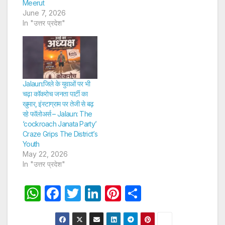
Meerut
June 7, 2026
In "उत्तर प्रदेश"
Jalaun:जिले के युवाओं पर भी
चढ़ा कॉकरोच जनता पार्टी का
खुमार, इंस्टाग्राम पर तेजी से बढ़
रहे फॉलोअर्स – Jalaun: The
‘cockroach Janata Party’
Craze Grips The District’s
Youth
May 22, 2026
In "उत्तर प्रदेश"
W
F
T
Li
Pi
S
h
a
w
n
nt
h