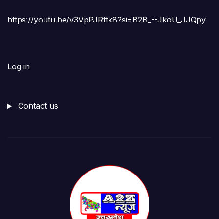
https://youtu.be/v3VpPJRttk8?si=B2B_--JkoU_JJQpy
Log in
Contact us