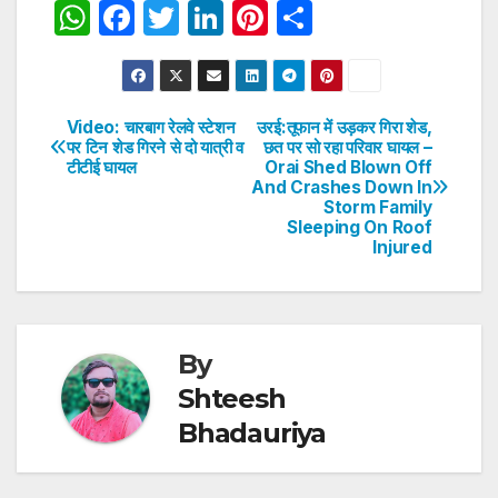
W
F
T
Li
Pi
S
h
a
w
n
nt
h
at
c
itt
k
er
ar
s
e
er
e
e
e
Video: चारबाग रेलवे स्टेशन
उरई:तूफान में उड़कर गिरा शेड,
Post
पर टिन शेड गिरने से दो यात्री व
छत पर सो रहा परिवार घायल –
A
b
dI
st
टीटीई घायल
Orai Shed Blown Off
navigation
p
o
n
And Crashes Down In
Storm Family
p
o
Sleeping On Roof
Injured
k
By
Shteesh
Bhadauriya