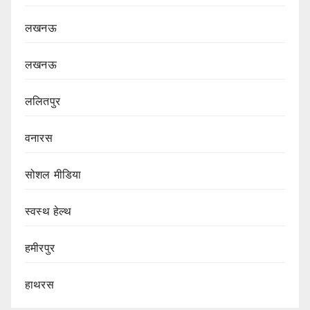
लखनऊ
लखनऊ
ललितपुर
वनारस
सोशल मीडिया
स्वस्थ हेल्थ
हमीरपुर
हाथरस