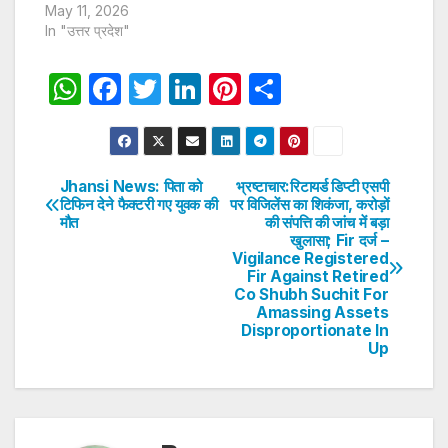
May 11, 2026
In "उत्तर प्रदेश"
W
F
T
Li
Pi
S
h
a
w
n
nt
h
at
c
itt
k
er
ar
s
e
er
e
e
e
Jhansi News: पिता को
भ्रष्टाचार:रिटायर्ड डिप्टी एसपी
Post
टिफिन देने फैक्टरी गए युवक की
पर विजिलेंस का शिकंजा, करोड़ों
A
b
dI
st
मौत
की संपत्ति की जांच में बड़ा
navigation
p
o
n
खुलासा; Fir दर्ज –
Vigilance Registered
p
o
Fir Against Retired
Co Shubh Suchit For
k
Amassing Assets
Disproportionate In
Up