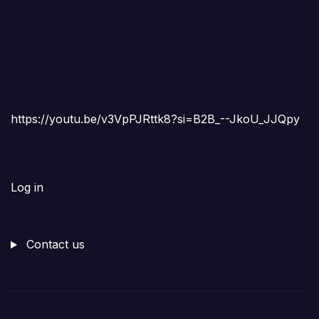
https://youtu.be/v3VpPJRttk8?si=B2B_--JkoU_JJQpy
Log in
Contact us