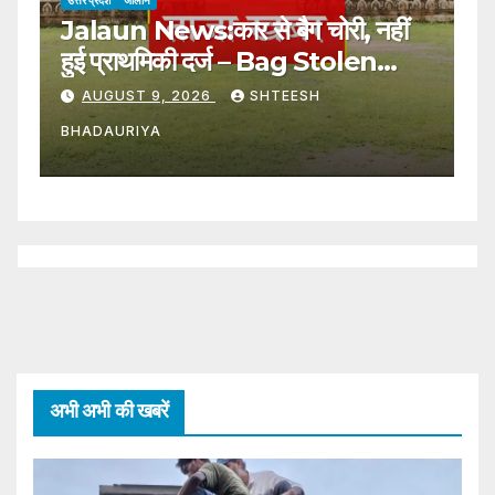
Jalaun News:कार से बैग चोरी, नहीं
J
हुई प्राथमिकी दर्ज – Bag Stolen
न
From Car; No Fir Registered
N
AUGUST 9, 2026
SHTEESH
H
BHADAURIYA
B
T
अभी अभी की खबरें