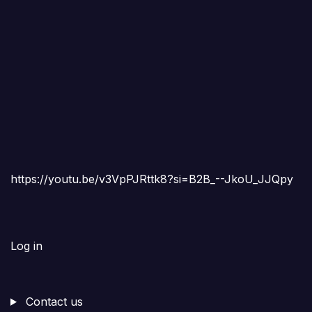
https://youtu.be/v3VpPJRttk8?si=B2B_--JkoU_JJQpy
Log in
Contact us