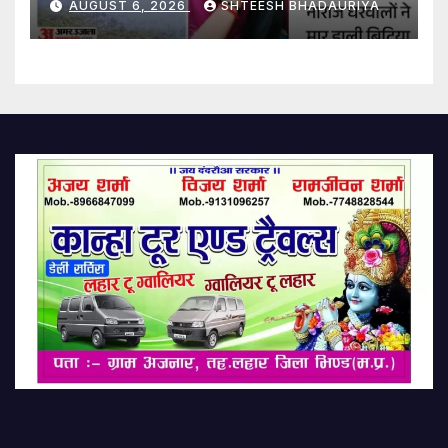
AUGUST 6, 2026
SHTEESH BHADAURIYA
Honor Killings In Two Days:
Agra City Of Love Shaken By
Brutal Crimes In The Name
Of Honour