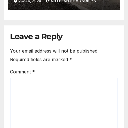
AUG 6, 2026
SHTEESH BHADAURIYA
उठाएगा? – Up: Lucknow-kanpur
Expressway Being Dried
Using Fans; Akhilesh Takes A
Dig By Sharing A Video, Asks
—who Will B
Leave a Reply
Your email address will not be published.
Required fields are marked
*
Comment
*