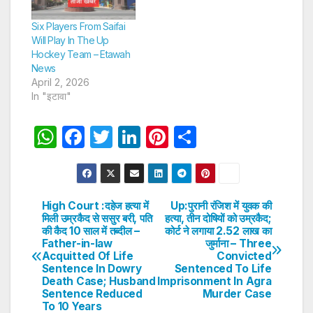
Six Players From Saifai
Will Play In The Up
Hockey Team – Etawah
News
April 2, 2026
In "इटावा"
W
F
T
Li
Pi
S
h
a
w
n
nt
h
at
c
itt
k
er
ar
s
e
er
e
e
e
High Court :दहेज हत्या में
Up:पुरानी रंजिश में युवक की
Post
मिली उम्रकैद से ससुर बरी, पति
हत्या, तीन दोषियों को उम्रकैद;
A
b
dI
st
की कैद 10 साल में तब्दील –
कोर्ट ने लगाया 2.52 लाख का
navigation
p
o
n
Father-in-law
जुर्माना – Three
Acquitted Of Life
Convicted
p
o
Sentence In Dowry
Sentenced To Life
Death Case; Husband
Imprisonment In Agra
k
Sentence Reduced
Murder Case
To 10 Years