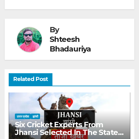
By
Shteesh
Bhadauriya
Related Post
उत्तर प्रदेश
झांसी
Six Cricket Experts From
Jhansi Selected In The State