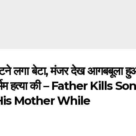
ीटने लगा बेटा, मंजर देख आगबबूला ह
र्मम हत्या की – Father Kills So
is Mother While