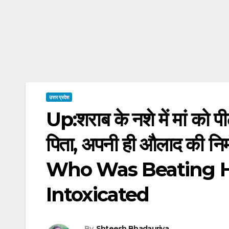
उत्तर प्रदेश
Up:शराब के नशे में मां को प
पिता, अपनी ही औलाद की नि
Who Was Beating H
Intoxicated
By
Shteesh Bhadauriya