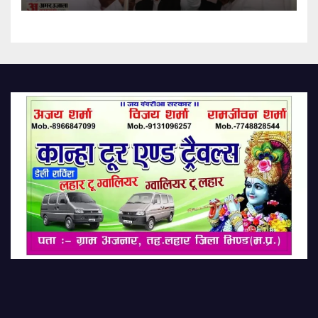
Before The Elections, With
Brahmin Votes Becoming
Relevant; Akhilesh Yadav’s
Pda