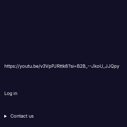
https://youtu.be/v3VpPJRttk8?si=B2B_--JkoU_JJQpy
Log in
Contact us