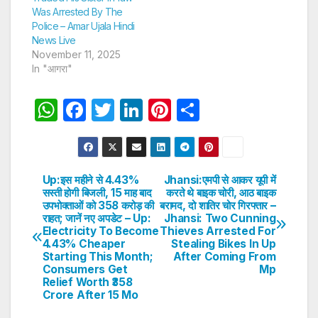
Was Arrested By The
Police – Amar Ujala Hindi
News Live
November 11, 2025
In "आगरा"
W
F
T
Li
Pi
S
h
a
w
n
nt
h
at
c
itt
k
er
ar
s
e
er
e
e
e
Up:इस महीने से 4.43%
Jhansi:एमपी से आकर यूपी में
Post
सस्ती होगी बिजली, 15 माह बाद
करते थे बाइक चोरी, आठ बाइक
A
b
dI
st
उपभोक्ताओं को 358 करोड़ की
बरामद, दो शातिर चोर गिरफ्तार –
navigation
p
o
n
राहत; जानें नए अपडेट – Up:
Jhansi: Two Cunning
Electricity To Become
Thieves Arrested For
p
o
4.43% Cheaper
Stealing Bikes In Up
Starting This Month;
After Coming From
k
Consumers Get
Mp
Relief Worth ₹358
Crore After 15 Mo