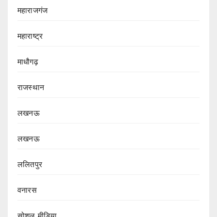
महाराजगंज
महाराष्ट्र
माधौगढ़
राजस्थान
लखनऊ
लखनऊ
ललितपुर
वनारस
सोशल मीडिया