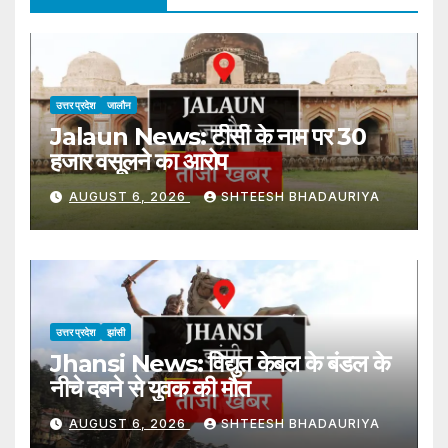
उत्तर प्रदेश
जालौन
Jalaun News: टीसी के नाम पर 30
हजार वसूलने का आरोप
AUGUST 6, 2026
SHTEESH BHADAURIYA
उत्तर प्रदेश
झांसी
Jhansi News: विद्युत केबल के बंडल के
नीचे दबने से युवक की मौत
AUGUST 6, 2026
SHTEESH BHADAURIYA