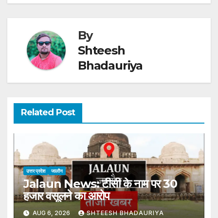
By
Shteesh
Bhadauriya
Related Post
उत्तर प्रदेश
जालौन
Jalaun News: टीसी के नाम पर 30
हजार वसूलने का आरोप
AUG 6, 2026
SHTEESH BHADAURIYA