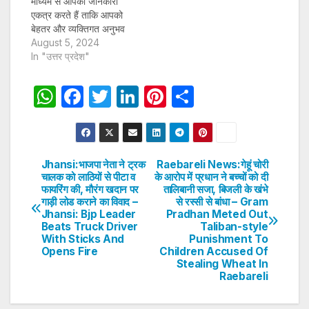
माध्यम से आपकी जानकारी
एकत्र करते हैं ताकि आपको
बेहतर और व्यक्तिगत अनुभव
प्रदान कर सकें और लक्षित
August 5, 2024
विज्ञापन पेश कर सकें। अगर
In "उत्तर प्रदेश"
आप साइन-अप करते हैं, तो हम
आपका ईमेल पता, फोन नंबर
W
F
T
Li
Pi
S
और अन्य विवरण पूरी तरह
h
a
w
n
nt
h
सुरक्षित तरीके…
at
c
itt
k
er
ar
s
e
er
e
e
e
Jhansi:भाजपा नेता ने ट्रक
Raebareli News:गेहूं चोरी
Post
चालक को लाठियों से पीटा व
के आरोप में प्रधान ने बच्चों को दी
A
b
dI
st
फायरिंग की, मौरंग खदान पर
तालिबानी सजा, बिजली के खंभे
navigation
p
o
n
गाड़ी लोड कराने का विवाद –
से रस्सी से बांधा – Gram
Jhansi: Bjp Leader
Pradhan Meted Out
p
o
Beats Truck Driver
Taliban-style
With Sticks And
Punishment To
k
Opens Fire
Children Accused Of
Stealing Wheat In
Raebareli