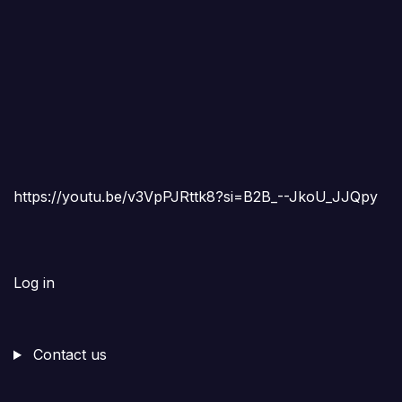
https://youtu.be/v3VpPJRttk8?si=B2B_--JkoU_JJQpy
Log in
Contact us