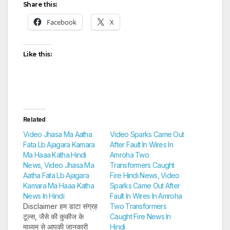
Share this:
Facebook
X
Like this:
Related
Video Jhasa Ma Aatha
Video Sparks Came Out
Fata Lb Ajagara Kamara
After Fault In Wires In
Ma Haaa Katha Hindi
Amroha Two
News, Video Jhasa Ma
Transformers Caught
Aatha Fata Lb Ajagara
Fire Hindi News, Video
Kamara Ma Haaa Katha
Sparks Came Out After
News In Hindi
Fault In Wires In Amroha
Disclaimer हम डाटा संग्रह
Two Transformers
टूल्स, जैसे की कुकीज के
Caught Fire News In
माध्यम से आपकी जानकारी
Hindi