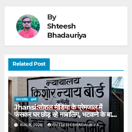
By
Shteesh
Bhadauriya
Related Post
उत्तर प्रदेश
झांसी
Jhansi:सोशल मीडिया के प्रेमजाल में
फंसकर घर छोड़ रहे नाबालिग, भटकने के बाद
लौट रहे परिवार के पास – Jhansi:
AUG 8, 2026
SHTEESH BHADAURIYA
Minors Leaving Home After