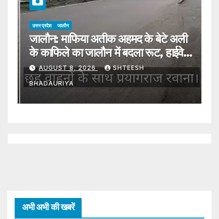
उत्तर प्रदेश
जालौन
उत्
जालौन: माफिया अतीक अहमद के बेटे अली
J
ा
के काफिले का जालौन में बदला रूट, हाईवे से
ने
प्रयागराज रवाना
A
AUGUST 8, 2026
SHTEESH
s
W
BHADAURIYA
B
B
ia
अभी अभी की खबरें