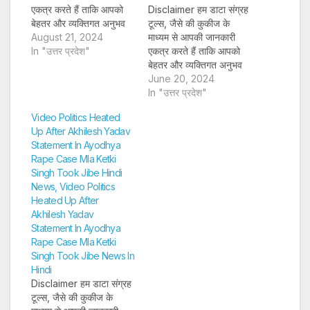
एकत्र करते हैं ताकि आपको
Disclaimer हम डाटा संग्रह
बेहतर और व्यक्तिगत अनुभव
टूल्स, जैसे की कुकीज के
प्रदान कर सकें और लक्षित
August 21, 2024
माध्यम से आपकी जानकारी
विज्ञापन पेश कर सकें। अगर
In "उत्तर प्रदेश"
एकत्र करते हैं ताकि आपको
आप साइन-अप करते हैं, तो हम
बेहतर और व्यक्तिगत अनुभव
आपका ईमेल पता, फोन नंबर
प्रदान कर सकें और लक्षित
June 20, 2024
और अन्य विवरण पूरी तरह
विज्ञापन पेश कर सकें। अगर
In "उत्तर प्रदेश"
सुरक्षित तरीके…
आप साइन-अप करते हैं, तो हम
Video Politics Heated
आपका ईमेल पता, फोन नंबर
Up After Akhilesh Yadav
और अन्य विवरण पूरी तरह
Statement In Ayodhya
सुरक्षित तरीके…
Rape Case Mla Ketki
Singh Took Jibe Hindi
News, Video Politics
Heated Up After
Akhilesh Yadav
Statement In Ayodhya
Rape Case Mla Ketki
Singh Took Jibe News In
Hindi
Disclaimer हम डाटा संग्रह
टूल्स, जैसे की कुकीज के