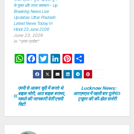
के मुख्य और ताजा समाचार – Up
Breaking News Live
Updates: Uttar Pradesh
Latest News Today In
Hindi 23 June 2026
June 23, 2026
In "उत्तर प्रदेश"
W
F
T
Li
Pi
S
h
a
w
n
nt
h
at
c
itt
k
er
ar
s
e
er
e
e
e
एमपी से आकर यूपी में करते थे
Lucknow News:
Post
बाइक चोरी, आठ बाइक बरामद,
आरएमएल में पहली बार दुर्लभ
A
b
dI
st
मामले की जानकारी देतीं एसपी
ट्यूमर की की-होल सर्जरी
navigation
p
o
n
सिटी
p
o
k