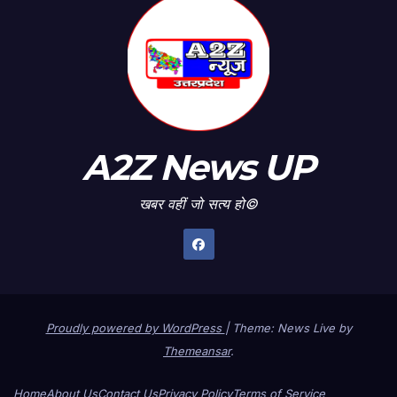
A2Z News UP
खबर वहीं जो सत्य हो©
Proudly powered by WordPress
|
Theme: News Live by
Themeansar
.
Home
About Us
Contact Us
Privacy Policy
Terms of Service