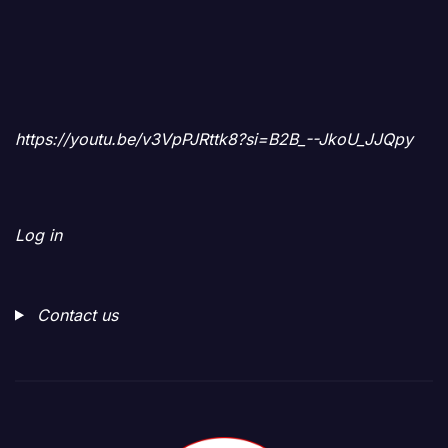
https://youtu.be/v3VpPJRttk8?si=B2B_--JkoU_JJQpy
Log in
Contact us