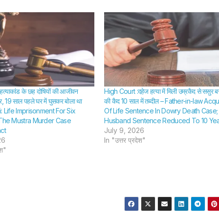
 हत्याकांड के छह दोषियों की आजीवन
High Court :दहेज हत्या में मिली उम्रकैद से ससुर ब
, 19 साल पहले घर में घुसकर बोला था
की कैद 10 साल में तब्दील – Father-in-law Acq
i: Life Imprisonment For Six
Of Life Sentence In Dowry Death Case;
 The Mustra Murder Case
Husband Sentence Reduced To 10 Yea
ct
July 9, 2026
26
In "उत्तर प्रदेश"
ेश"