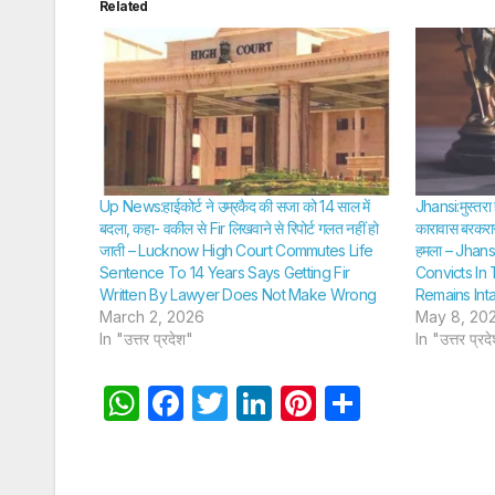
Related
Up News:हाईकोर्ट ने उम्रकैद की सजा को 14 साल में
Jhansi:मुस्तरा
बदला, कहा- वकील से Fir लिखवाने से रिपोर्ट गलत नहीं हो
कारावास बरकरार
जाती – Lucknow High Court Commutes Life
हमला – Jhans
Sentence To 14 Years Says Getting Fir
Convicts In
Written By Lawyer Does Not Make Wrong
Remains Inta
March 2, 2026
May 8, 20
In "उत्तर प्रदेश"
In "उत्तर प्रद
W
F
T
Li
Pi
S
h
a
w
n
nt
h
at
c
itt
k
er
ar