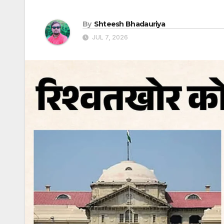
By
Shteesh Bhadauriya
JUL 7, 2026