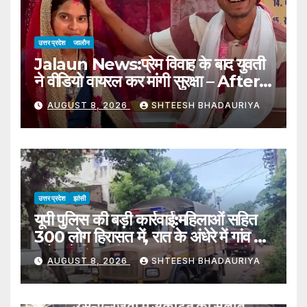
उत्तर प्रदेश
जालौन
Jalaun News:प्रेम विवाह के बाद युवती
ने वीडियो वायरल कर मांगी सुरक्षा – After
A Love Marriage, A Young
AUGUST 8, 2026
SHTEESH BHADAURIYA
Woman Sought Protection
By Making A Video Go Viral
उत्तर प्रदेश
झांसी
यूपी पुलिस की बड़ी कार्रवाई:महिलाओं सहित
300 लोग हिरासत में, रात के अंधेरे में गांव पर
ड्रोन से निगरानी – Police And
AUGUST 8, 2026
SHTEESH BHADAURIYA
Cyber Crime Teams Conduct
Raids In The Katera Police
Station Area Of Jhansi