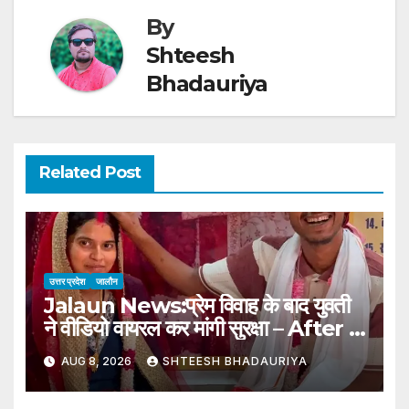
By
Shteesh
Bhadauriya
Related Post
उत्तर प्रदेश
जालौन
Jalaun News:प्रेम विवाह के बाद युवती
ने वीडियो वायरल कर मांगी सुरक्षा – After A
Love Marriage, A Young
AUG 8, 2026
SHTEESH BHADAURIYA
Woman Sought Protection By
Making A Video Go Viral