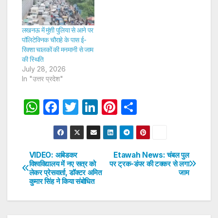
लखनऊ में मुंशी पुलिया से आने पर
पॉलिटेक्निक चौराहे के पास ई-
रिक्शा चालकों की मनमानी से जाम
की स्थिति
July 28, 2026
In "उत्तर प्रदेश"
W
F
T
Li
Pi
S
h
a
w
n
nt
h
at
c
itt
k
er
ar
s
e
er
e
e
e
VIDEO: आंबेडकर
Etawah News: चंबल पुल
Post
विश्वविद्यालय में नए सत्र को
पर ट्रक-डंपर की टक्कर से लगा
A
b
dI
st
लेकर प्रेसवार्ता, डॉक्टर अमित
जाम
navigation
p
o
n
कुमार सिंह ने किया संबोधित
p
o
k