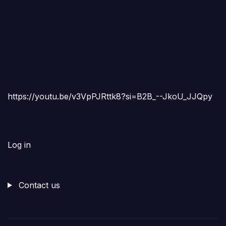
https://youtu.be/v3VpPJRttk8?si=B2B_--JkoU_JJQpy
Log in
Contact us