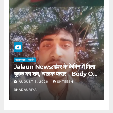
उत्तर प्रदेश
जालौन
उत्
Jalaun News:डंपर के केबिन में मिला
J
युवक का शव, चालक फरार – Body Of
मे
Young Man Found In
W
AUGUST 8, 2026
SHTEESH
Dumper Cabin; Driver
C
BHADAURIYA
B
Absconding
C