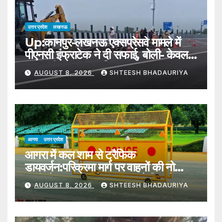
Lives
उत्तर प्रदेश
लखनऊ
Up:कानपुर-लखनऊ एक्सप्रेसवे मामले में
पीएनसी इंफ्राटेक ने दी सफाई, बोली- केवल
300 मीटर सड़क क्षतिग्रस्त – Up: Pnc
AUGUST 8, 2026
SHTEESH BHADAURIYA
Infratech Issues Clarification
Regarding The Kanpur-
lucknow Expressway, States
That Only 300 Meters Of
आगरा
उत्तर प्रदेश
आगरा में कल शाम से ट्रैफिक
डायवर्जन:परिक्रमा मार्ग पर वाहनों की नो
एंट्री, ये रूट प्लान देखकर घर से निकलें –
AUGUST 8, 2026
SHTEESH BHADAURIYA
Traffic Diversion On Second
Monday Of Sawan In Agra