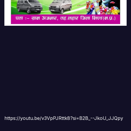
https://youtu.be/v3VpPJRttk8?si=B2B_--JkoU_JJQpy