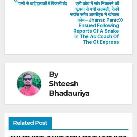
Post
पानी से कई इलाकों में बिजली बंद
एसी कोच में सांप निकलने की
A
b
dI
st
सूचना से मची खलबली, रेलवे
navigation
p
o
n
स्टॉफ समेत आरपीएफ ने खंगाला
कोच – Jhansi: Panic
p
o
Ensued Following
Reports Of A Snake
k
In The Ac Coach Of
The Gt Express
By
Shteesh
Bhadauriya
Related Post