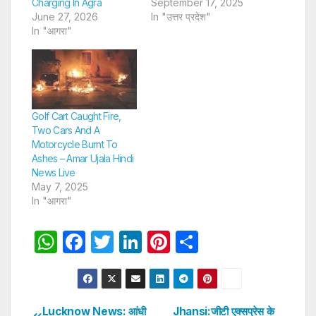
Charging In Agra
September 17, 2025
June 27, 2026
In "उत्तर प्रदेश"
In "आगरा"
Golf Cart Caught Fire,
Two Cars And A
Motorcycle Burnt To
Ashes – Amar Ujala Hindi
News Live
May 7, 2025
In "आगरा"
W
F
T
Li
Pi
S
h
a
w
n
nt
h
at
c
itt
k
er
ar
s
e
er
e
e
e
Lucknow News: आंधी
Jhansi:जीटी एक्सप्रेस के