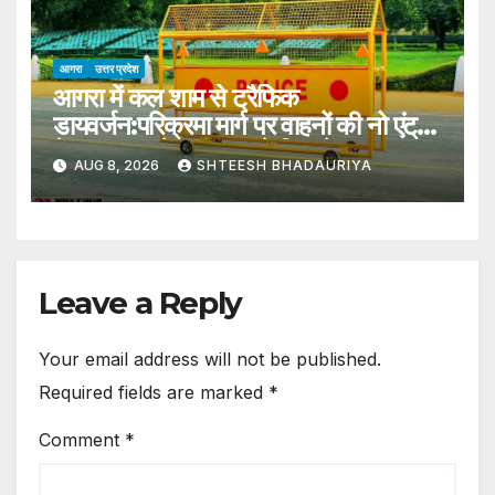
That Only 300 Meters Of
आगरा
उत्तर प्रदेश
आगरा में कल शाम से ट्रैफिक
डायवर्जन:परिक्रमा मार्ग पर वाहनों की नो एंट्री,
ये रूट प्लान देखकर घर से निकलें –
AUG 8, 2026
SHTEESH BHADAURIYA
Traffic Diversion On Second
Monday Of Sawan In Agra
Leave a Reply
Your email address will not be published.
Required fields are marked
*
Comment
*