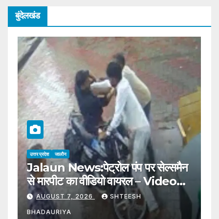
बुंदेलखंड
उत्तर प्रदेश
जालौन
उत्
ी
Jalaun News:पेट्रोल पंप पर सेल्समैन
J
से मारपीट का वीडियो वायरल – Video
ट्
Of Petrol Pump Salesman
T
AUGUST 7, 2026
SHTEESH
Being Assaulted Goes Viral
A
BHADAURIYA
B