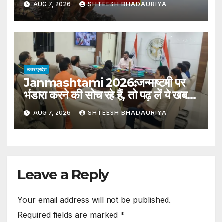
AUG 7, 2026
SHTEESH BHADAURIYA
People Following A Teenage
Girl’s Suicide
उत्तर प्रदेश
Janmashtami 2026:जन्माष्टमी पर
भंडारा करने की सोच रहे हैं, तो पढ़ लें ये खबर;
नगर निगम ने जारी की नई गाइडलाइन –
AUG 7, 2026
SHTEESH BHADAURIYA
Mathura Issues New
Janmashtami Bhandara
Rules: Permission Mandatory
Single-use Plastic Banned
Leave a Reply
Your email address will not be published.
Required fields are marked
*