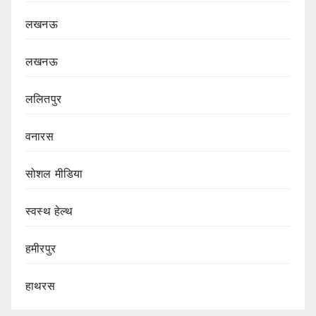
लखनऊ
लखनऊ
ललितपुर
वनारस
सोशल मीडिया
स्वस्थ हेल्थ
हमीरपुर
हाथरस