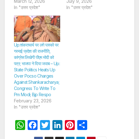
March 12, 2026
July 9, 2026
In "उत्तर प्रदेश"
In "उत्तर प्रदेश"
Up:शंकराचार्य पर लगे पास्को पर
गरमाई प्रदेश की राजनीति,
कांग्रेस लिखेगी पीएम मोदी को
पत्र; भाजपा ने दिया जवाब – Up:
State Politics Heats Up
Over Pocso Charges
Against Shankaracharya;
Congress To Write To
Pm Modi; Bjp Respo
February 23, 2026
In "उत्तर प्रदेश"
W
F
T
Li
Pi
S
h
a
w
n
nt
h