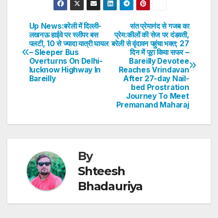
at
c
itt
k
er
ar
s
e
er
e
e
e
Up News:बरेली में दिल्ली-
संत प्रेमानंद से गजब का
Post
लखनऊ हाईवे पर स्लीपर बस
प्रेम:कीलों की सेज पर दंडवती,
A
b
dI
st
पलटी, 10 से ज्यादा यात्री घायल
बरेली से वृंदावन पहुंचा भक्त; 27
navigation
p
o
n
– Sleeper Bus
दिन में पूरा किया सफर –
Overturns On Delhi-
Bareilly Devotee
p
o
lucknow Highway In
Reaches Vrindavan
Bareilly
After 27-day Nail-
k
bed Prostration
Journey To Meet
Premanand Maharaj
By
Shteesh
Bhadauriya