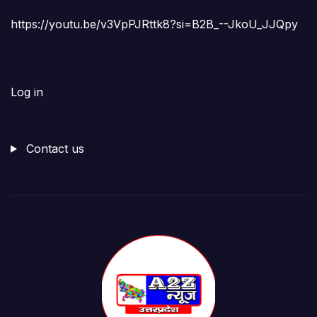
https://youtu.be/v3VpPJRttk8?si=B2B_--JkoU_JJQpy
Log in
Contact us