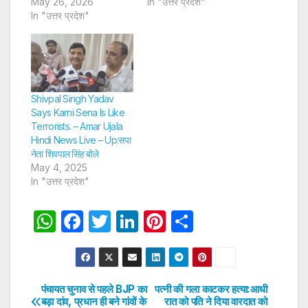
May 26, 2026
In "उत्तर प्रदेश"
In "उत्तर प्रदेश"
Shivpal Singh Yadav
Says Karni Sena Is Like
Terrorists. – Amar Ujala
Hindi News Live – Up:सपा
नेता शिवपाल सिंह बोले
May 4, 2025
In "उत्तर प्रदेश"
W
F
T
Li
Pi
S
h
a
w
n
nt
h
at
c
itt
k
er
ar
s
e
er
e
e
e
पंचायत चुनाव से पहले BJP का
पत्नी की गला काटकर हत्या:आधी
Post
बड़ा दांव, प्रधान ही बने गांवों के
रात को पति ने दिया वारदात को