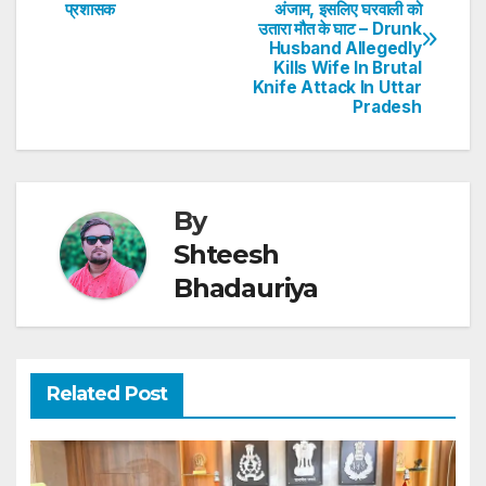
A
b
dI
st
प्रशासक
अंजाम, इसलिए घरवाली को
navigation
p
o
n
उतारा मौत के घाट – Drunk
Husband Allegedly
p
o
Kills Wife In Brutal
Knife Attack In Uttar
k
Pradesh
By
Shteesh
Bhadauriya
Related Post