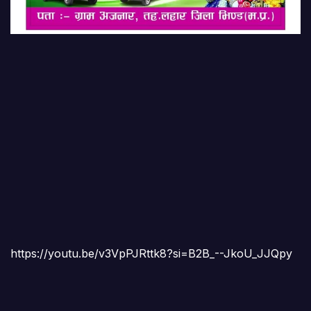
https://youtu.be/v3VpPJRttk8?si=B2B_--JkoU_JJQpy