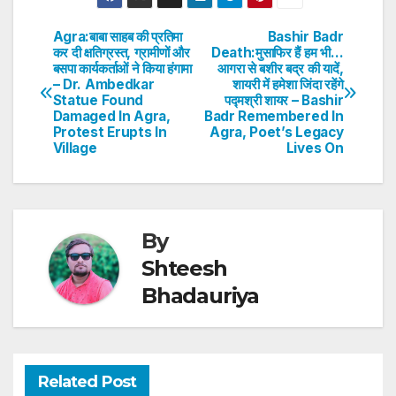
at
c
itt
k
er
ar
s
e
er
e
e
e
Agra:बाबा साहब की प्रतिमा
Bashir Badr
Post
कर दी क्षतिग्रस्त, ग्रामीणों और
Death:मुसाफिर हैं हम भी…
A
b
dI
st
बसपा कार्यकर्ताओं ने किया हंगामा
आगरा से बशीर बद्र की यादें,
navigation
p
o
n
– Dr. Ambedkar
शायरी में हमेशा जिंदा रहेंगे
Statue Found
पद्मश्री शायर – Bashir
p
o
Damaged In Agra,
Badr Remembered In
Protest Erupts In
Agra, Poet’s Legacy
k
Village
Lives On
By
Shteesh
Bhadauriya
Related Post