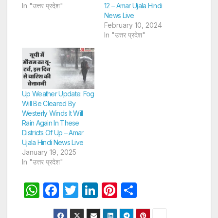
In "उत्तर प्रदेश"
12 – Amar Ujala Hindi
News Live
February 10, 2024
In "उत्तर प्रदेश"
Up Weather Update: Fog
Will Be Cleared By
Westerly Winds It Will
Rain Again In These
Districts Of Up – Amar
Ujala Hindi News Live
January 19, 2025
In "उत्तर प्रदेश"
W
F
T
Li
Pi
S
h
a
w
n
nt
h