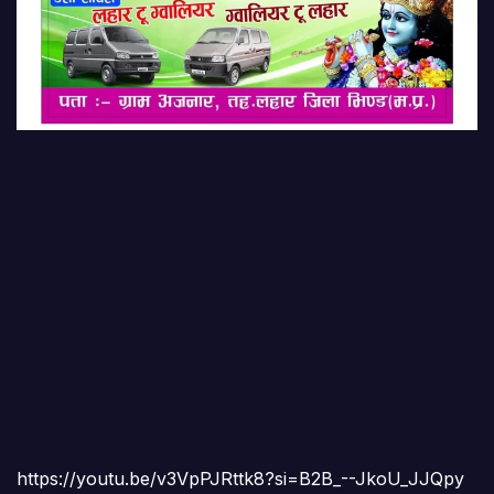
https://youtu.be/v3VpPJRttk8?si=B2B_--JkoU_JJQpy