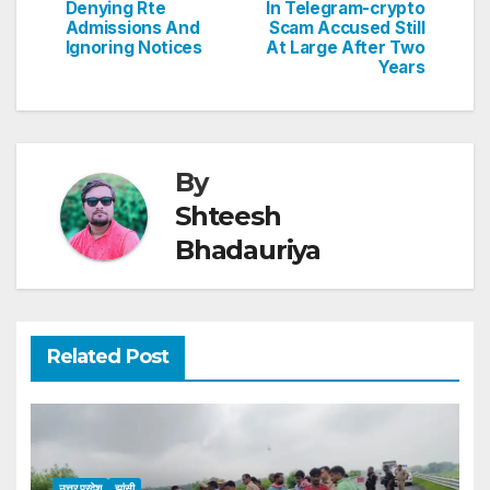
Denying Rte
In Telegram-crypto
k
Admissions And
Scam Accused Still
Ignoring Notices
At Large After Two
Years
By
Shteesh
Bhadauriya
Related Post
उत्तर प्रदेश
झांसी