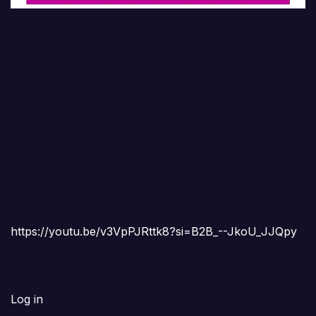
https://youtu.be/v3VpPJRttk8?si=B2B_--JkoU_JJQpy
Log in