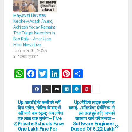
Mayawati Elevates
Nephew Akash Anand;
Akhilesh Yadav Remains
The Target Nepotism In
Bsp Rally – Amar Ujala
Hindi News Live
October 10, 2025
In "उत्तर प्रदेश"
W
F
T
Li
Pi
S
h
a
w
n
nt
h
at
c
itt
k
er
ar
s
e
er
e
e
e
Up:आरटीई के बच्चों को नहीं
Up:वीडियो लाइक करने पर
Post
दिया प्रवेश, नोटिस के बाद भी
कमाई…सॉफ्टवेयर इंजीनियर से
A
b
dI
st
नहीं जागे पांच स्कूल; अब लगेगा
इस तरह हुई ठगी; आपको
navigation
p
o
n
एक लाख तक जुर्माना – Five
सावधान रहने की जरूरत –
Private Schools Face
Software Engineer
p
o
One Lakh Fine For
Duped Of 6.22 Lakh