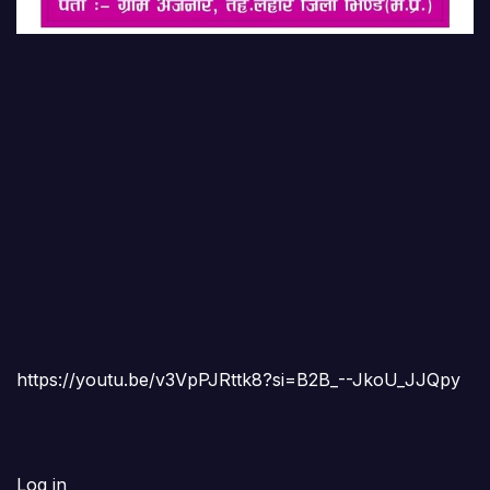
https://youtu.be/v3VpPJRttk8?si=B2B_--JkoU_JJQpy
Log in