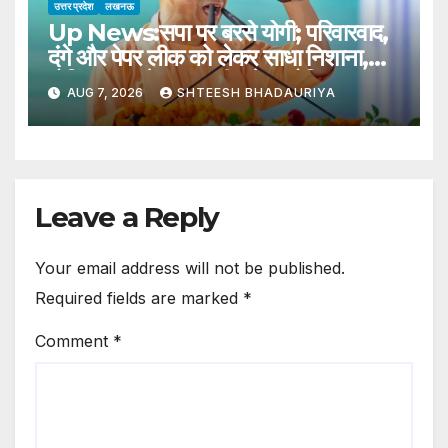
उत्तर प्रदेश
लखनऊ
Up News:सपा पर बरसे योगी; परिवारवाद,
दंगे और पेपर लीक को लेकर साधा निशाना,
गोविंद साहब मेला राजकीय मेला घोषित – Cm
AUG 7, 2026
SHTEESH BHADAURIYA
Yogi Declared Govind Sahab
Mela As State-level Fair
Enthusiasm Seen Among
People
Leave a Reply
Your email address will not be published.
Required fields are marked
*
Comment
*