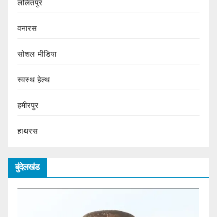
ललितपुर
वनारस
सोशल मीडिया
स्वस्थ हेल्थ
हमीरपुर
हाथरस
बुंदेलखंड