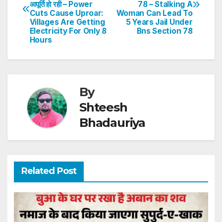
navigation
p
o
n
आपूर्ति हो रही – Power
78 – Stalking A
Cuts Cause Uproar:
Woman Can Lead To
p
o
Villages Are Getting
5 Years Jail Under
Electricity For Only 8
Bns Section 78
k
Hours
By
Shteesh
Bhadauriya
Related Post