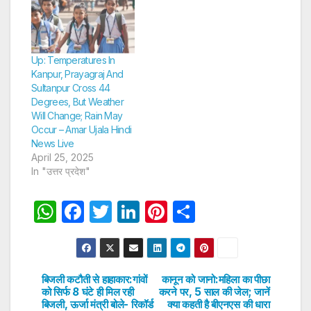
Up: Temperatures In
Kanpur, Prayagraj And
Sultanpur Cross 44
Degrees, But Weather
Will Change; Rain May
Occur – Amar Ujala Hindi
News Live
April 25, 2025
In "उत्तर प्रदेश"
W
F
T
Li
Pi
S
h
a
w
n
nt
h
at
c
itt
k
er
ar
s
e
er
e
e
e
बिजली कटौती से हाहाकार:गांवों
कानून को जानो:महिला का पीछा
Post
को सिर्फ 8 घंटे ही मिल रही
करने पर, 5 साल की जेल; जानें
A
b
dI
st
बिजली, ऊर्जा मंत्री बोले- रिकॉर्ड
क्या कहती है बीएनएस की धारा