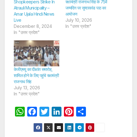
Shopkeepers Strike In
रक्षामंत्री राजनाथ सिंह के 75वें
Atrauli Municipality –
जन्मदिन पर सुन्दरकांड पाठ का
Amar Ujala Hindi News
आयोजन
Live
July 10, 2026
December 8, 2024
In "उत्तर प्रदेश"
In "उत्तर प्रदेश"
केजीएमयू का दीक्षांत समारोह,
शामिल होने के लिए पहुंचे रक्षामंत्री
राजनाथ सिंह
July 13, 2026
In "उत्तर प्रदेश"
W
F
T
Li
Pi
S
h
a
w
n
nt
h
at
c
itt
k
er
ar