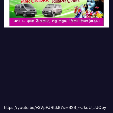
https://youtu.be/v3VpPJRttk8?si=B2B_--JkoU_JJQpy