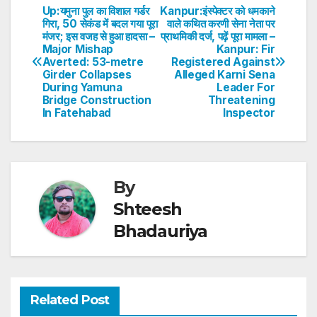
s
e
er
e
e
e
Up:यमुना पुल का विशाल गर्डर
Kanpur:इंस्पेक्टर को धमकाने
Post
गिरा, 50 सेकंड में बदल गया पूरा
वाले कथित करणी सेना नेता पर
A
b
dI
st
मंजर; इस वजह से हुआ हादसा –
प्राथमिकी दर्ज, पढ़ें पूरा मामला –
navigation
p
o
n
Major Mishap
Kanpur: Fir
Averted: 53-metre
Registered Against
p
o
Girder Collapses
Alleged Karni Sena
During Yamuna
Leader For
k
Bridge Construction
Threatening
In Fatehabad
Inspector
By
Shteesh
Bhadauriya
Related Post