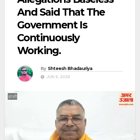
And Said That The
Government Is
Continuously
Working.
By
Shteesh Bhadauriya
JUN 4, 2026