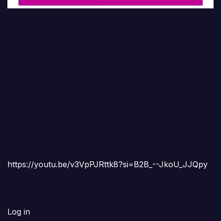
https://youtu.be/v3VpPJRttk8?si=B2B_--JkoU_JJQpy
Log in