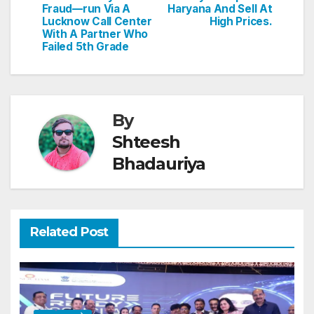
k
Fraud—run Via A
Haryana And Sell At
Lucknow Call Center
High Prices.
With A Partner Who
Failed 5th Grade
By
Shteesh
Bhadauriya
Related Post