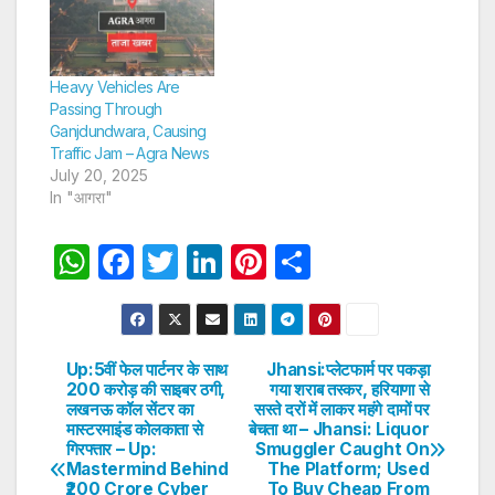
Heavy Vehicles Are
Passing Through
Ganjdundwara, Causing
Traffic Jam – Agra News
July 20, 2025
In "आगरा"
W
F
T
Li
Pi
S
h
a
w
n
nt
h
at
c
itt
k
er
ar
s
e
er
e
e
e
Up:5वीं फेल पार्टनर के साथ
Jhansi:प्लेटफार्म पर पकड़ा
Post
200 करोड़ की साइबर ठगी,
गया शराब तस्कर, हरियाणा से
A
b
dI
st
लखनऊ कॉल सेंटर का
सस्ते दरों में लाकर महंगे दामों पर
navigation
p
o
n
मास्टरमाइंड कोलकाता से
बेचता था – Jhansi: Liquor
गिरफ्तार – Up:
Smuggler Caught On
p
o
Mastermind Behind
The Platform; Used
₹200 Crore Cyber
To Buy Cheap From