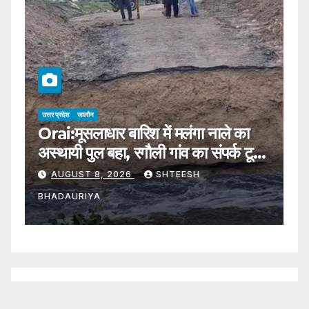
उत्तर प्रदेश
जालौन
उत्
Orai:मूसलाधार बारिश में मलंगा नाले का
J
अस्थायी पुल बहा, रगौली गांव का संपर्क टूटा;
अ
पांच हजार आबादी प्रभावित – Jalaun-
रू
AUGUST 8, 2026
SHTEESH
ragauli-malanga-nala-
र
BHADAURIYA
B
temporary-bridge-washed-
C
away
J
H