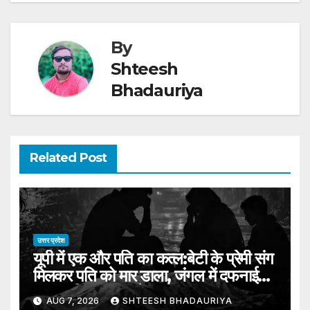
By
Shteesh
Bhadauriya
Related Post
उत्तर प्रदेश
यूपी में एक और पति का कत्ल:बेटी के प्रेमी संग
मिलकर पति को मार डाला, जंगल में दफनाई
लाश; पुलिस तलाश में जुटी – Mother-
AUG 7, 2026
SHTEESH BHADAURIYA