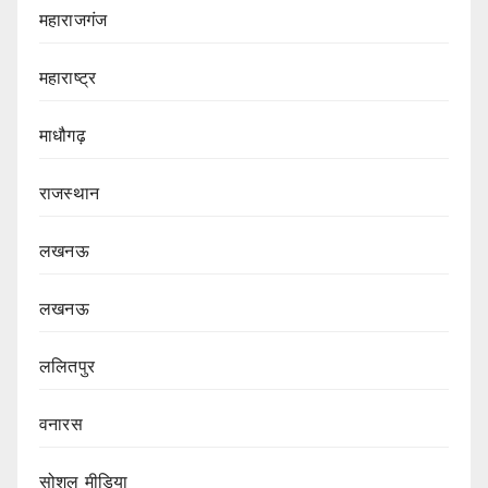
महाराजगंज
महाराष्ट्र
माधौगढ़
राजस्थान
लखनऊ
लखनऊ
ललितपुर
वनारस
सोशल मीडिया