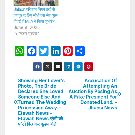
Jalaun परिवहन निगम उरई से
जयपुर के लिए सीधी बस सेवा शुरू
हो गई हैं MLA ने किया शुभारंभ
June 8, 2025
In "उत्तर प्रदेश"
W
F
T
Li
Pi
S
h
a
w
n
nt
h
at
c
itt
k
er
ar
s
e
er
e
e
e
Showing Her Lover’s
Accusation Of
Post
Photo, The Bride
Attempting An
A
b
dI
st
Declared She Loved
Auction By Posing As
navigation
p
o
n
Someone Else And
A Fake President For
Turned The Wedding
Donated Land. –
p
o
Procession Away. –
Jhansi News
Etawah News –
k
Etawah News:प्रेमी की
फोटो दिखाकर दुल्हन बोली