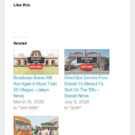
Like this:
Related
Roadways Buses Will
Direct Bus Service From
Run Again In More Than
Etawah To Meerut To
50 Villages – Jalaun
Start On The 10th. –
News
Etawah News
March 19, 2026
July 9, 2026
In "उत्तर प्रदेश"
In "इटावा"