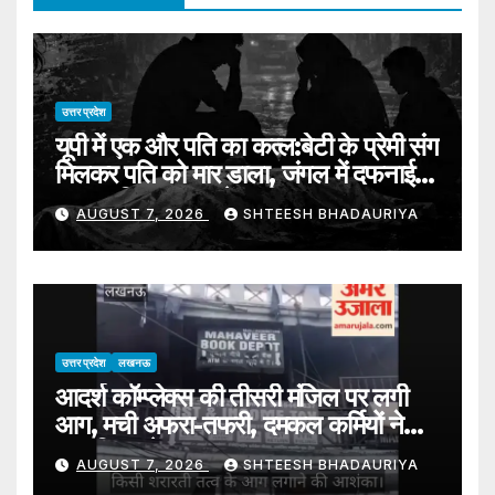
उत्तर प्रदेश
यूपी में एक और पति का कत्ल:बेटी के प्रेमी संग
मिलकर पति को मार डाला, जंगल में दफनाई
लाश; पुलिस तलाश में जुटी – Mother-
AUGUST 7, 2026
SHTEESH BHADAURIYA
daughter Duo Allegedly Kill
Husband With Daughter’s
Lover Bury Body In Mathura
Forest
उत्तर प्रदेश
लखनऊ
आदर्श कॉम्प्लेक्स की तीसरी मंजिल पर लगी
आग, मची अफरा-तफरी, दमकल कर्मियों ने
40 मिनट में पाया काबू
AUGUST 7, 2026
SHTEESH BHADAURIYA