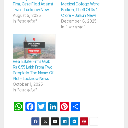
Firm, Case Filed Against
Medical College Were
Two – Lucknow News
Broken, Theft Of Rs 1
August 5, 2025
Crore – Jalaun News
In "उत्तर प्रदेश"
December 8, 2025
In "उत्तर प्रदेश"
Real Estate Firms Grab
Rs 6.55 Lakh From Two
People In The Name Of
Plot – Lucknow News
October 1, 2025
In "उत्तर प्रदेश"
W
F
T
Li
Pi
S
h
a
w
n
nt
h
at
c
itt
k
er
ar