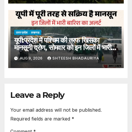
Ajmer; Thieves Broke Locks
And Made Off With Cash And
Jewelry
उत्तर प्रदेश
लखनऊ
यूपी:प्रदेश में पश्चिम की तरफ खिसका
मानसूनी द्रोण, सोमवार को इन जिलों में भारी
बारिश की चेतावनी – Up: Monsoon
AUG 9, 2026
SHTEESH BHADAURIYA
Trough Shifts Westward In
The State, Heavy Rain
Warning In These Districts On
Monday
Leave a Reply
Your email address will not be published.
Required fields are marked
*
Comment
*