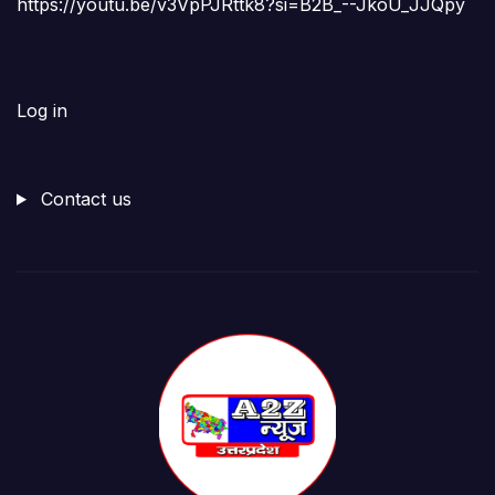
https://youtu.be/v3VpPJRttk8?si=B2B_--JkoU_JJQpy
Log in
Contact us