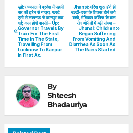
s
e
er
e
e
e
यूपी:राज्यपाल ने प्रदेश में पहली
Jhansi:बारिश शुरू होते ही
Post
बार की ट्रेन से यात्रा, फर्स्ट
उल्टी-दस्त के शिकार होने लगे
A
b
dI
st
एसी से लखनऊ से कानपुर तक
बच्चे, मेडिकल कॉलेज के बाल
navigation
p
o
n
गईं; कल होगी वापसी – Up:
रोग ओपीडी में बढ़ी संख्या –
Governor Travels By
Jhansi: Children
p
o
Train For The First
Began Suffering
Time In The State,
From Vomiting And
k
Travelling From
Diarrhea As Soon As
Lucknow To Kanpur
The Rains Started
In First Ac.
By
Shteesh
Bhadauriya