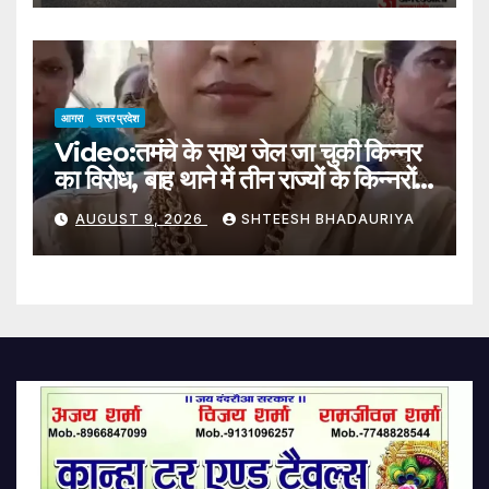
The State, Heavy Rain
Warning In These Districts
On Monday
आगरा
उत्तर प्रदेश
Video:तमंचे के साथ जेल जा चुकी किन्नर
का विरोध, बाह थाने में तीन राज्यों के किन्नरों
का जमघट – Protest By
AUGUST 9, 2026
SHTEESH BHADAURIYA
Transgender Person
Previously Jailed With
Country-made Pistol
Gathering Of Transgender
Individuals From Three
States At Bah Police Station