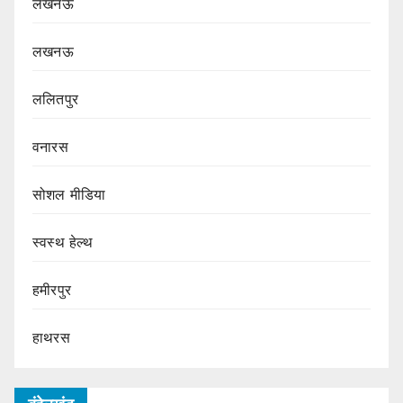
लखनऊ
लखनऊ
ललितपुर
वनारस
सोशल मीडिया
स्वस्थ हेल्थ
हमीरपुर
हाथरस