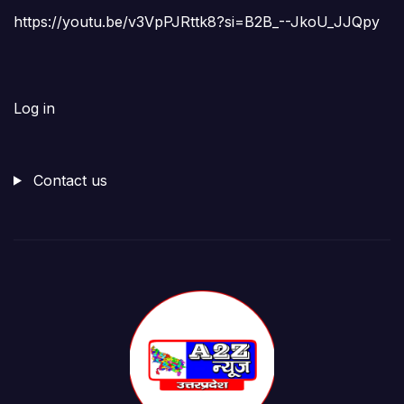
https://youtu.be/v3VpPJRttk8?si=B2B_--JkoU_JJQpy
Log in
Contact us