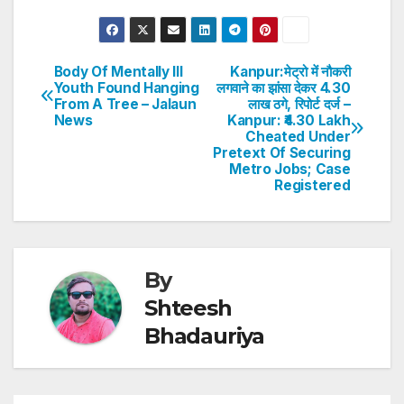
h
a
w
n
nt
h
at
c
itt
k
er
ar
s
e
er
e
e
e
Body Of Mentally Ill
Kanpur:मेट्रो में नौकरी
Post
Youth Found Hanging
लगवाने का झांसा देकर 4.30
A
b
dI
st
From A Tree – Jalaun
लाख ठगे, रिपोर्ट दर्ज –
navigation
p
o
n
News
Kanpur: ₹4.30 Lakh
Cheated Under
p
o
Pretext Of Securing
Metro Jobs; Case
k
Registered
By
Shteesh
Bhadauriya