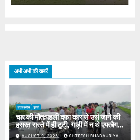
अभी अभी की खबरें
उत्तर प्रदेश
झांसी
चार की मौत:पहली दफा कार से उर्स जाने की
हसरत रास्ते में ही टूटी, गाड़ी में न थे एयरबैग,
सीट बेल्ट भी न लगाई – Four Killed In
AUGUST 9, 2026
SHTEESH BHADAURIYA