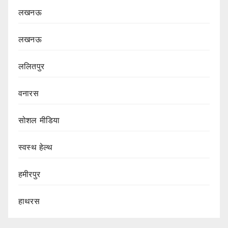
लखनऊ
लखनऊ
ललितपुर
वनारस
सोशल मीडिया
स्वस्थ हेल्थ
हमीरपुर
हाथरस